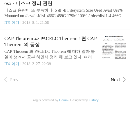
서 쿵쿵거렸는지 미니카가 달리면서 생기는 진동의
이거로는 턱도 없네요. /boot 디렉토리의 파일들을 확인 해 봅니다. j
osx - 디스크 정리 관련
소리 때문인지 까지는 모르겠지만 아무튼 소음의 문
unho85@junho85:/boot$ ll -th total 256M -rw-r--r-- 1 root root 12M Oct
디스크 용량이 또 부족하다. $ df -h Filesystem Size Used Avail Use%
제도 있었습니다. 언제 다시 아이들이 미니카를 가지
5 12:16 initrd.img-4.15.0-33-generic.new drwxr-xr-x 4 root root 3.0K O
Mounted on /dev/disk1s1 466G 459G 179M 100% / /dev/disk1s4 466G 6.
고 놀게 될지는 모..
ct 5 12:15..
1G 179M 98% /private/var/vm /dev/disk1s2 466G 23M 179M 12% /Volu
IT이야기
2018. 8. 1. 21:58
mes/Preboot 1 무엇을 정리 해야 하나 사진, 동영상, iMovie, Final Cut
Pro X, iLifeMediaBrowser osx - 디스크 정리. 사진, 동영상 파일 관련.
iMovie, Final Cut Pro X, iLifeMediaBrowser http://junho85.pe.kr/1009Fi
CAP Theorem 과 PACELC Theorem 1편 CAP
nal Cut Pro X프로젝트 파일 문제 http://jun..
Theorem 의 등장
CAP Theorem 과 PACELC Theorem 에 대해 알아 볼
일이 생겨서 공부 하면서 정리 해 보고 있다. 여러가
지 자료를 찾아 보면서 보고 있지만 보면 볼 수록 점
IT이야기
2018. 2. 27. 22:39
점 헷깔린다. 왜냐하면 CAP 이론이 2000년에 처음
발표 되고 시간이 흐르면서 기존의 CAP 이론은 공격
을 받기 시작한다. 그러다가 CAP 이론을 만든 사람
Prev
Next
도 기존 CAP 이론의 부족함을 인정하고 업데이트 버
전을 만들게 된다. 한편 CAP 이론의 부족함에 대해
지적한 일부는 PACELC 이론으로 돌아서게 된다. 그
Blog is powered by
Daum
/ Designed by
Tistory
러다 보니 웹상에 공개된 자료들도 올라온 시기에 따
라 달라진다. 그래서 일단 CAP 이론과 관련 히스토
리 위주로 정리 해 보았다. 한번에 다 정리하기에는
내용이 길어져서 내용을 좀 나누어 작성해 보았다. 1
998년 CAP..