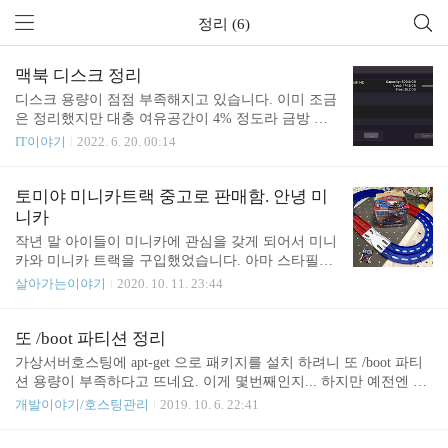
정리 (6)
맥북 디스크 정리
디스크 용량이 점점 부족해지고 있습니다. 이미 조금
은 정리했지만 대충 여유공간이 4% 정도라 금방 다
찰 거 같습니다. 오랜만에 또 디스크 정리를 해 봅니
IT이야기
2022. 6. 20. 00:14
다. (마음은 그냥 1TB로 늘려버리고 싶...) 일단 Disk I
nventory X를 실행합니다. 어디서 많이 먹고 있는지
확인하기 좋은 툴입니다. 분석 돌리고 나면 어디서
토미야 미니카트랙 중고로 판매함. 안녕 미
용량을 많이 먹고 있는지 나타납니다. jetbrain 툴 사
니카
용하다가 에러 나서 덤프 떠진 파일 같은데 삭제합니
작년 말 아이들이 미니카에 관심을 갖게 되어서 미니
다. jetbrain 툴들 업데이트 후 남아 있는 구 버전 파일
카와 미니카 트랙을 구입했었습니다. 아마 스타필드
들이네요. 오래된 애들은 적당히(?) 알아서(?) 잘(?)
하남에 처음 방문했었을 때 그때 구입했던 것으로 기
살아가는이야기
2020. 10. 11. 23:44
제거해 주면 좋겠지만 아무튼 제거해 줍니다. brew cl
억합니다. 하지만 집에서 한 두 번 정도 해보고 방 한
eanup 참고: https://junho85.pe.kr/629 osx - brew clean
구석에서 자리만 차지하고 있었습니다. 일단 미니카
u..
를 가지고 놀려면 트랙을 설치해야 되는데 트랙을 매
또 /boot 파티션 정리
번 새로 깔아야 되는 번거로움이 있었고요. 그냥 항
가상서버호스팅에 apt-get 으로 패키지를 설치 하려니 또 /boot 파티
시 깔아 두고 사용하면 좋은데 그럴만한 공간은 없었
션 용량이 부족하다고 뜨네요. 이게 몇번째인지... 하지만 예전엔 서
습니다 ㅠㅠ 그리고 층간소음에 취약한 아파트이다
버가 안올라 와서 고객센터의 도움을 받기도 했는데 이제는 알아서
개발이야기/호스팅관리
2019. 10. 6. 22:41
보니 소음이 전달되는지 아랫집에서 시끄럽다고 연
잘 해결 하고 있는거 같습니다. /boot 영역 정리도 잘 하고 패키지 설
락도 왔었고요. 매트가 깔려 있었지만 아이들이 신나
치도 잘 해결 했습니다. sudo apt-get autoremove17M 확보 되었는데