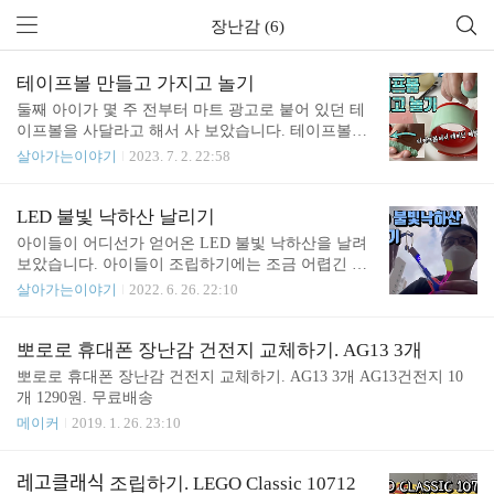
장난감 (6)
테이프볼 만들고 가지고 놀기
둘째 아이가 몇 주 전부터 마트 광고로 붙어 있던 테
이프볼을 사달라고 해서 사 보았습니다. 테이프볼이
뭔지 모르겠어서 유튜브를 찾아보니 테이프의 접착
살아가는이야기
2023. 7. 2. 22:58
면을 뜯어내면서 공으로 만들어서 가지고 놀더군요.
일반 테이프로는 안되고 테이프볼용 테이프를 이용
해야 됩니다. 누가 발명했는지 아이디어가 참 기발합
LED 불빛 낙하산 날리기
니다. 접착제가 잘 떨어지는 불량 테이프를 가지고
아이들이 어디선가 얻어온 LED 불빛 낙하산을 날려
놀다가 만든 게 아닐까 싶은 생각이 듭니다. 쿠팡 구
보았습니다. 아이들이 조립하기에는 조금 어렵긴 합
매 링크: https://link.coupang.com/a/2FAQA (이 링크를
니다. 부모님이 좀 도와주어야 될 거 같습니다. 그리
살아가는이야기
2022. 6. 26. 22:10
통해 구입하면 저에게 약간의 이익이 생깁니다)
고 날릴 때도 고무줄 걸리는 부분이 안쪽으로 가 있
어야 됩니다. 바깥쪽으로 가 있으면 고무줄이 꼬여버
립니다. 날리는 것이 익숙해 지면 쏘는 순간 총대 부
뽀로로 휴대폰 장난감 건전지 교체하기. AG13 3개
분을 같이 당겨주면 좀 더 멀리 날릴 수 있습니다.
뽀로로 휴대폰 장난감 건전지 교체하기. AG13 3개 AG13건전지 10
개 1290원. 무료배송
메이커
2019. 1. 26. 23:10
레고클래식 조립하기. LEGO Classic 10712