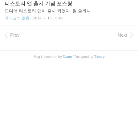
무언가를 해야 될 것 같은 느낌이다. 내가 머신러닝에 대해서 처음
티스토리 앱 출시 기념 포스팅
접했던 것은 대략 11년 전 인가? 20살 때인가 21살 때 인가 동아리 전
드디어 티스토리 앱이 출시 되었다. 뭘 쓸까나...
시회를 준비 할 때 였음. 2004년인가 2005년 정도 되었을 듯. 사실 그
카테고리 없음
2014. 7. 17. 01:06
당시 머신러닝에 대해서는 들어본 적 없고 뉴럴 네트워크에 대해서
만 들어 보았다. 동아리의 고참 선배가 음성인식 기술을 뉴럴네트워
크(인공신경망)를 이용해서 구현 하고 ..
Prev
Next
Blog is powered by
Daum
/ Designed by
Tistory