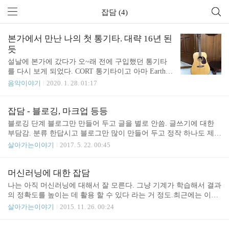
잡담 (4)
본가에서 만난 나의 첫 통기타. 대략 16년 된
듯
설날에 본가에 갔다가 오~래 전에 구입했던 통기타
를 다시 보게 되었다. CORT 통기타이고 아마 Earth 1
00 NS 가 아닐까 싶은데 모델명은 다음기회에 다시
음악이야기
2020. 1. 28. 01:17
확인해봐야겠다. 통기타에 대한 기억 회상 오래 되어
서 기억이 가물가물하지만 대학교 입학전이었던거
같다. 어쩌다 통기타를 사게 되었고 거기서 잠깐 통
잡담 - 블로깅, 마크업 등등
기타를 배웠었다. 대구 동성로쪽이었던거 같은데 가
블로깅 단계 블로그만 만들어 두고 글을 별로 안씀. 글쓰기에 대한
게는 1층이고 2층에서 수업을 해 줬던거 같다. 그 당
부담감. 분류 한답시고 블로그만 많이 만들어 두고 정작 하나도 제대
시에도 디카 자주 들고 다녔던 시기니 옛날 사진 뒤
로 돌아가지 않음. 뭐라도 막 쓰자 단계 에버노트에 메모 해 뒀다가
살아가는이야기
2017. 5. 22. 00:45
져 보면 뭔가 나오지 않을까 싶다. 아무튼 조금 연습
어느정도 정리 후 올리기 (여기로 넘어 가려고 함) 썼던 글들의 목록
하다가 잊혀져 갔던거 같다. 그러다가 아마 3년 정도
을 정리 하고 앞으로 어떤 내용을 쓰면 좋을지 생각 해 봄 https://doc
후일거 같다. 대학교 휴학하고 회사 잠깐 다니던 시
s.google.com/spreadsheets/d/1e5rWtJYGt8x4_kqWa9-TZMdHdvlSrd_oh
머신러닝에 대한 잡담
기에 일에 쩔어 살다가 인간답게(?) 살고자 생각하면
KGAAAawUGE/edit?usp=sharing 아직은 아니지만 나중에 글의 서식
나는 아직 머신러닝에 대해서 잘 모른다. 그냥 기계가 학습해서 결과
서 청소년문화강좌수업을 듣게 된 시기가 있다..
정립 - 그런데 여러 툴을 쓰다 보니 아직 통일을 이루기는 힘든 상태.
의 정확도를 높이는 데 활용 할 수 있다 라는 거 정도.최근에는 이름
현재로썬 에버노트 비공식 앱인 TistoryEditor 는 조금 기대해 보고
있는 IT 기업들에서 머신러닝 기술을 오픈소스로 풀고 있고 이미 머
살아가는이야기
2015. 11. 26. 00:24
있음 공식 에디터는 불..
신러닝을 활용한 다양한 기술들이 등장하고 있다.내 주변에 머신러
닝이라는 단어가 자꾸 얼쩡 거리는 거로 봐서 언젠가는 직접적으로