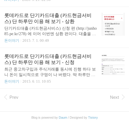
GG들에 비해서도 배터리 용량은 꽤 큰 편이고요. 무
에서 컴퓨터나 휴대폰으로 인터넷으로 하다가 불안
선 충전이 가능한 보조배터리의 역할도 합니다. 무선
정해지면 5G에 붙어 있는 경우가 많았습니다. 참고
충전은 효율이 아주 좋지는 않았지만 급할 때 아이폰
로 공유기는 제 방에 있습니다. 대충 그려본 집의 구
롯데카드로 단기카드대출 (카드현금서비
X를 무선으로..
조와 공유기 위치입니다. 예전엔 공유기를 거실에 두
스) 단 하루만 이용 해 보기 - 상환
었었지만 지금은 방에다가 둔 상태입니다. 이상하게
단기카드대출 (카드현금서비스) 신청 편 (http://junho
도 여기 있을 때 대부분의 방에 신호가 잘 잡히더군
85.pe.kr/278) 에 이어 이번엔 상환 편이다. 대출을 받
요. 참고로 집에서 사용하고 있는 공유기는 LINKSY
았으면 최대한 빨리 상환하는 것이 좋다. 깜박 잊고
돈이야기
2015. 7. 1. 00:49
S EA6400 AC1600입니다. 2015년에 중고로 구입했으
놔뒀다간 빚이 어마어마 하게 불어 날 지도 모를 일
니 더 전에 나온 모델일 거 같습니다. LINKSYS EA6
이다. 상환은 어디서? 대출 신청 메뉴는 손 쉽게 찾았
400 AC1600 집에서 사용중인 유무선 공유기 기존에
는데 상환 메뉴는 어디 있는지 찾기 힘들었다. 일단
롯데카드로 단기카드대출 (카드현금서비
사용했던 공유기는 D..
메뉴에는 상환메뉴 같은 건 보이지 않는다. 가장 아
스) 단 하루만 이용 해 보기 - 신청
래쪽에 "단기카드대출(현금서비스)이용안내" 로 들
최근 중고차구입과 주식거래를 동시에 진행 하다 보
어 가 보았다. 다음과 같은 문구를 발견 할 수 있었다.
니 돈이 일시적으로 구멍이 나 버렸다. 딱 하루만 급
메뉴>나의카드>카드이용금액결제>즉시결제 로 들
전이 필요한 관계로 어떤 방법을 사용할지 고민 했
돈이야기
2015. 6. 11. 10:05
어가서 상환하면 된다고 한다. 이용건별 선결제 항목
다. 단기적으로만 필요 하기 때문에 장기로 빌려야
에 "단기카드대출(현금서비스)" 항목이 보인다. 상환
하는 대출은 비효율 적이다. 그렇다면 대충 3가지 안
하기 일단 본인인증 절차가 나온다. 카드 정보를 이
이 떠올랐다. 지인에게 빌린다? 카드현금서비스? 마
Prev
Next
용하여 본인인증을 하게 된..
이너스통장? 대략 240만원 정도가 필요 했는데 지인
에게 빌리기에는 다소 큰 액수이다. 마이너스 통장을
만들려니 은행에 가서 신청 하려니 귀찮았다. 그러다
Blog is powered by
Daum
/ Designed by
Tistory
가 카드현금서비스가 떠올랐다. 카드 현금서비스라
고 알려져 있지만 사이트에 들어가 보니 단기카드대