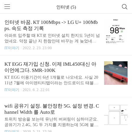
인터넷 (5)
인터넷 바꿈. KT 100Mbps -> LG U+ 100Mb
ps. 속도 측정 기록
아파트 입주할 때 KT로 인터넷 설치 한지도 5년이 넘
었네요. 약정 끝난 지 한참인데 바꾸는 게 늦었네요.
새로 약정하면 사은품도 주기 때문에 약정 끝나면 갈
IT이야기
2022. 2. 23. 23:00
아타는 게 이득입니다. 이번에 기존에 KT 100 Mbps
쓰다가 LG U+ 100 Mbps 상품으로 갈아탔습니다. 별
로 필요는 없지만 공유기도 하나 생기고 네이버 크로
KT EGG 재가입 신청. 이제 IML450대신 아
버 Clock+2도 주는군요. 추가로 현금 서비스도 있어
이언에그다. SMR-100K
서 최근에 아이 휴대폰 고장 나서 발생한 위약금 메
KT EGG 이용기간이 6년 1개월로 나오네요. 사실 20
꾸고도 2만 원인가 남았다고 하네요. 아무튼 인터넷
11년 7월에 아이덴티티탭이라는 안드로이드 태블릿
바꾸고 속도를 측정해 보았습니다. 공유기 있는 방
을 줄 때 처음 사용했었는데요. 6년 1개월은 2015년 5
IT이야기
2021. 6. 2. 22:01
맥북프로에서 측정 공유기 있는 방 아이폰 12 Pro Ma
월에 와이브로 하이브리드 에그로 바꿀 때 기준인 거
x에서 측정 아쉽게도 Before를 확인하지 않았네요.
같습니다. 그러다가 2017년 4월 LTE egg+ 11로 바꿨
예전에 방에서 측정했던 데이터가 있을 거 같기도 한
었고요. 2017년 LTE 방식으로 바꿀 때 받았던 기기는
wifi 공유기 설정. 불안정한 5G. 설정 변경. C
데 안 보이네요...
4년 정도 사용하니 너덜너덜해졌습니다. 전원 버튼
hannel Width 를 Auto로
을 많이 눌렀더니 고무가 다 벗겨졌고요. 배터리 수
트위치 방송을 보는데 유난히 버퍼링이 심하더군요.
명이 많이 줄었는지 충전을 해도 오래가는 거 같지는
공유기가 2.4G, 5G 두 가지를 지원하는데 5G에 붙어
않습니다. 배터리는 나름 4000mAh로 요즘 나오는 E
있더군요. 2.4G에 붙고 나니 좀 괜찮아졌습니다. 집
IT이야기
2020. 5. 21. 22:36