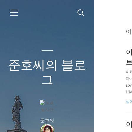
이
이
준호씨의 블로
트
이
그
다.
s:/
HA
헤드
살
두
정리
준호씨
이