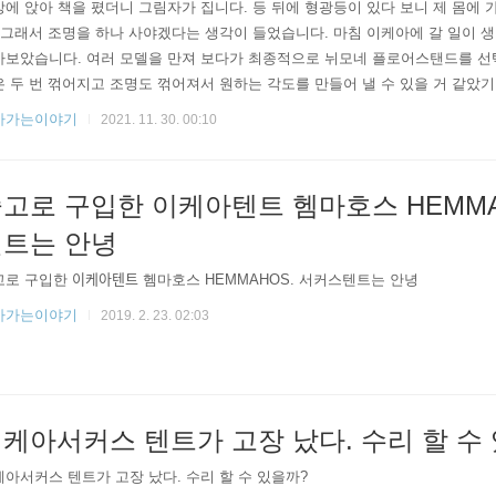
에 앉아 책을 폈더니 그림자가 집니다. 등 뒤에 형광등이 있다 보니 제 몸에
 그래서 조명을 하나 사야겠다는 생각이 들었습니다. 마침 이케아에 갈 일이 
아보았습니다. 여러 모델을 만져 보다가 최종적으로 뉘모네 플로어스탠드를 선
 두 번 꺾어지고 조명도 꺾어져서 원하는 각도를 만들어 낼 수 있을 거 같았기
 자연스럽게 꺾어졌습니다. 다른 모델들 중에는 각도 조절이 불편한 것들도 있
아가는이야기
2021. 11. 30. 00:10
 줄 알았는데 전구는 별매였습니다. 비상용으로 써야지 하면서 GU10 LED 전
지 안 사 왔으면 조립 다 해놓고 불은 못 켤 뻔했네요. 전원은 전등 머리 뒤쪽.
고로 구입한 이케아텐트 헴마호스 HEMM
트는 안녕
로 구입한 이케아텐트 헴마호스 HEMMAHOS. 서커스텐트는 안녕
아가는이야기
2019. 2. 23. 02:03
케아서커스 텐트가 고장 났다. 수리 할 수
아서커스 텐트가 고장 났다. 수리 할 수 있을까?