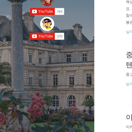
책상
요.
찾
봉은
적
살
있을
행이
중
텐
중고
살
이
이케