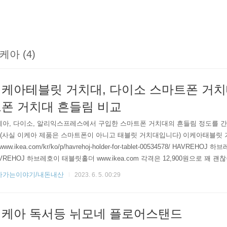
케아 (4)
케아테블릿 거치대, 다이소 스마트폰 거치
폰 거치대 흔들림 비교
케아, 다이소, 알리익스프레스에서 구입한 스마트폰 거치대의 흔들림 정도를 
 (사실 이케아 제품은 스마트폰이 아니고 태블릿 거치대입니다) 이케아태블릿 거치
/www.ikea.com/kr/ko/p/havrehoj-holder-for-tablet-00534578/ HAVREH
VREHOJ 하브레호이 태블릿홀더 www.ikea.com 각격은 12,900원으로 꽤 
폰도 걸어둘 수 있습니다. 저는 이북리더 거치대로 주로 활용하는 편인데요.
아가는이야기/내돈내산
2023. 6. 5. 00:29
기도 좋습니다. 지지대가 무게가 있어서 안정감이 있어서 좋습니다. 다이소 스
하고 싶었지만..
케아 독서등 뉘모네 플로어스탠드