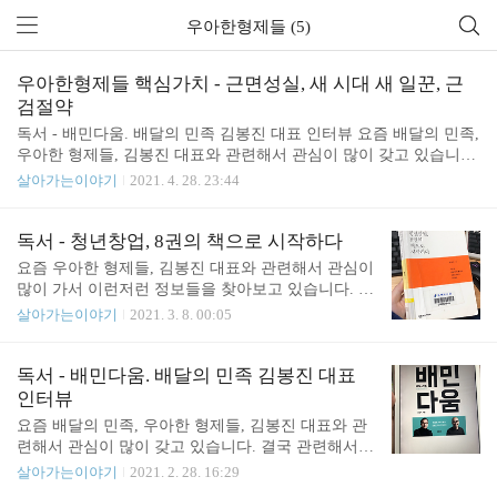
우아한형제들 (5)
우아한형제들 핵심가치 - 근면성실, 새 시대 새 일꾼, 근
검절약
독서 - 배민다움. 배달의 민족 김봉진 대표 인터뷰 요즘 배달의 민족,
우아한 형제들, 김봉진 대표와 관련해서 관심이 많이 갖고 있습니다.
결국 관련해서 책도 몇 권 구입하고 절판된 책은 도서관에 상호대차
살아가는이야기
2021. 4. 28. 23:44
도 신청해 둔 상태입니다. 김봉진 대 junho85.pe.kr 지난번 배민 다움
을 읽고 나서 문득 핵심가치라고 말했던 "근면성실, 새 시대 새 일꾼,
근검절약"내용이 궁금해져서 다시 찾아보았습니다. '근면성실'은 말
독서 - 청년창업, 8권의 책으로 시작하다
그대로 부지런히 일하며 힘씀(근면)을 말하고, 정성스럽고 참된 자
요즘 우아한 형제들, 김봉진 대표와 관련해서 관심이
세(성실)로 자신에게 주어진 일에 최선을 다해 개인 및 회사의 가치
많이 가서 이런저런 정보들을 찾아보고 있습니다. 얼
를 실현하자는 의미고요. '새 시대 새 일꾼'은 새로운 기술을 익히고
마 전에는 배민 다움이라는 책도 읽었었고요. 독서 -
살아가는이야기
2021. 3. 8. 00:05
새 시대의 흐름을 파악해 고객의 기호가 어떤 방향으로 가는지 연구
배민다움. 배달의 민족 김봉진 대표 인터뷰 요즘 배
함으로써 새 시대에 필요한 ..
달의 민족, 우아한 형제들, 김봉진 대표와 관련해서
관심이 많이 갖고 있습니다. 결국 관련해서 책도 몇
독서 - 배민다움. 배달의 민족 김봉진 대표
권 구입하고 절판된 책은 도서관에 상호대차도 신청
인터뷰
해 둔 상태입니다. 김봉진 대 junho85.pe.kr 이 책을
요즘 배달의 민족, 우아한 형제들, 김봉진 대표와 관
읽으면서 김봉진 대표의 책 중 "청년창업, 8권의 책
련해서 관심이 많이 갖고 있습니다. 결국 관련해서
으로 시작하다"라는 책이 궁금해서 읽어 보게 되었습
책도 몇 권 구입하고 절판된 책은 도서관에 상호대차
살아가는이야기
2021. 2. 28. 16:29
니다. 사서 보고 싶었으나 안타깝게도 절판된 상태라
도 신청해 둔 상태입니다. 김봉진 대표가 종이책을