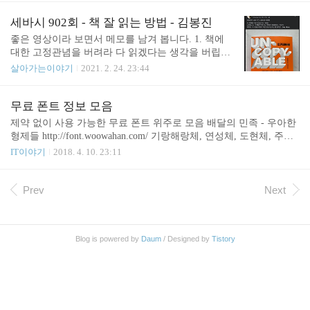
도서관에서 빌려보았습니다. 다 읽고 보니 내용이 참
선호해서 그런지는 모르겠으나 이북으로 된 책은 별
괜찮았습니다. 중고서점을 뒤져서라도 한 권 구비해
로 없는 거 같은데요. 배민 다움이라는 책이 이북으
세바시 902회 - 책 잘 읽는 방법 - 김봉진
둬야 되겠습니다. 김봉진 대표가 창..
로 있어서 이 책을 먼저 읽게 되었습니다. 배민다움
좋은 영상이라 보면서 메모를 남겨 봅니다. 1. 책에
책은 홍성태 교수가 김봉진 대표를 인터뷰 한 내용을
대한 고정관념을 버려라 다 읽겠다는 생각을 버립니
책으로 엮었습니다. 2016년 정도에 나온 책이고 당시
다. 과감히 모서리를 접고 밑줄도 칩니다. 순서대로
살아가는이야기
2021. 2. 24. 23:44
의 상황을 기준으로 합니다. 회사도 석촌호수 옆에
읽을 필요는 없습니다. (소설 제외) 2. 책은 많이 사야
있던 시절입니다. 롯데월드가 앞에 보이는 사무실의
많이 본다 읽지 않은 책에 죄책감을 느끼지 않습니
느낌은 어떨지 궁금하지만 지금은 올림픽 공원 맞은
다. 3. 책 읽는 시간보다 습관을 만들자 짬짬이 읽는
무료 폰트 정보 모음
편에 있습니다. 책의 내용은 브랜딩에 대해서 중점적
다. 계회적으로 읽으려고 하면 책 읽을 준비 하느라
제약 없이 사용 가능한 무료 폰트 위주로 모음 배달의 민족 - 우아한
으로 다룹니다. 배민 다움이라는 책의 제목에서 처럼
시간 보내고, 막상 읽으려 하면 졸려서 잡니다. 책은
형제들 http://font.woowahan.com/ 기랑해랑체, 연성체, 도현체, 주아
배민..
책장보다는 책상 위에 둡니다. 냉장고에 있는 음식보
체, 한나는 11살체 스웨거 http://www.swagger.kr/index_font.html 미생
IT이야기
2018. 4. 10. 23:11
다 식탁 위에 있는 음식에 손이 먼저 가는 것과 같은
체 - 윤태호 작가 https://storyfunding.daum.net/episode/4742 참고 저작
원리입니다. 책상 위, 소파 위에 둡니다. 가방에 책 두
권 걱정없는 무료 한글폰트 2016.02.19
권을 넣고 다닙니다. 한 권을 보다가 재미없으면 다
Prev
Next
른 책을 봅니다. 3~5권의 책을 동시에 읽습니다. 한권
만 읽으면 지루합니다. 1..
Blog is powered by
Daum
/ Designed by
Tistory