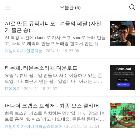
오블완 (6)
AI로 만든 뮤직비디오 - 겨울의 페달 (자전
거 출근 송)
AI 특강 시간에 claude로 가사 쓰고, suno로 노래 만들
고, hedra로 캐릭터 만들고 노래랑 합쳐서 만든 뮤직
비디오입니다. 제작 과정을 간단히 정리하였습니다.
개발이야기/인공지능
2024. 11. 19. 23:08
Claude로 가사 생성suno에서도 가사를 생성해 주지만
ChatGPT나 Claude를 이용하면 가사를 더 잘 써준다
고 하여 Claude를 이용해서 가사를 생성하였습니다.S
티몬체, 티몬몬소리체 다운로드
UNO에서 노래 생성앞서 생성한 가사를 SUNO에 넣
요즘 유튜브 썸네일 만들 때 자주 이용하고 있는 폰
고 노래를 생성합니다.기본적으로 노래가 2개씩 생
트입니다. 최근에 만든 썸네일입니다. 아래는 티몬
성됩니다. 생각보다 노래 생성도 빠르고 음악에 맞는
체를 다운로드할 수 있는 페이지의 내용입니다. 주소
IT이야기
2024. 11. 18. 22:57
이미지도 생성해 줍니다.hedra에서 캐릭터 생성예전
는 https://service.tmon.co.kr/font 입니다. 여기서 좀 더
에 찍은 사진을 이용해서 캐릭터를 생성하였습니다.
자세한 내용을 확인할 수 있습니다. 누구나 제약 없
hedra서비스를 이용하였습니다.hedra에서 비디오 생
이 자유롭게 수정하고 재배포할 수 있다고 하여 블로
어나더 크랩스 트레저 - 최종 보스 클리어
성앞서 생성한 노래와 캐릭터를 hedra 비디오 생성기
그에도 올려둡니다. 언젠가 해당 페이지의 운영이 끝
최종 보스인 퍼스를 처치하는 영상입니다. "암모나이
에 넣고..
나더라도 여기서 다운로드할 수 있습니다. 라이선
트를 훔친 게, 퍼스"라고 나오네요. 튼튼한 등딱지를
스 티몬체 다운로드하기
얻었기 때문에 적당히 방어하면서 싸우면 체력 소모
게임이야기/어나더크랩스트레저
2024. 11. 13. 22:54
가 크지 않습니다. 게다가 전기뱀장어 기술로 스턴
걸어둔 상태로 열심히 때리면 최종 보스라도 손쉽게