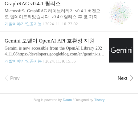
처리할 수 있습니다. 처치하면 최종 보스답게 페이즈
GraphRAG v0.4.1 릴리스
2가 진행됩니다. 페이즈 2의 보스명은 "낭비의 화신,
Microsoft의 GraphRAG 라이브러리가 v0.4.1 버전으
퍼스"입니다.하지만 역시 튼튼한 등딱지와 전기뱀장
로 업데이트되었습니다. v0.4.0 릴리스 후 몇 가지 개
어 기술과 함께 라면 그리 어렵지 않게 클리어할 수
선 및 버그패치가 있었습니다. 주요 변경사항증분 인
개발이야기/인공지능
2024. 11. 10. 22:02
있습니다. 최강의 등딱지를 얻은 크릴의 강력한 펀치
덱싱(incremental indexing) cli 엔트리포인트 업데이트
를 맞은 퍼스! 최강 펀치를 맞고도 살아있는 퍼스지
증분 인덱싱 중 빈 deltas에서 오류 발생증분 인덱싱
만 그의 최후는... 최최종 보스인 새우나탄! 하지만
에서 선택적 공변량 업데이트 수정Streaming 출력 오
Gemini 모델이 OpenAI API 호환성 지원
한방 컷;; 크릴의 등딱지를 착용하고 나면 대망의 엔
류 수정시각화 문서 추가 설치 및 업그레이드최신 버
Gemini is now accessible from the OpenAI Library 202
딩이 나옵니다. 둘째 아이가 해보고 싶다고 해서..
전을 설치하려면 다음 명령을 사용하세요.pip install
4.11.08https://developers.googleblog.com/en/gemini-is-n
graphrag==0.4.1기존 설치를 업그레이드하려면 다음
ow-accessible-from-the-openai-library/ Gemini is now ac
개발이야기/인공지능
2024. 11. 9. 15:56
명령을 사용하세요.pip install --upgrade graphrag
cessible from the OpenAI Library- Google Developers B
logStarting today, developers can access the latest Gemin
i models via the OpenAI Library and REST API, makin
Prev
Next
g it easier to get started with Gemini. We will initially su
pport the Chat ..
Blog is powered by
Daum
/ Designed by
Tistory