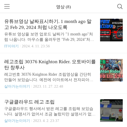
영상 (8)
유튜브영상 날짜표시하기. 1 month ago 말
고 Feb 29, 2024 처럼 나오도록
유튜브 영상을 보면 업로드 날짜가 "1 month ago"처
럼 나옵니다. 마우스를 올려두면 "Feb 29, 2024"처럼
실제 업로드 날짜가 나오는데요. 마우스를 올려두지
IT이야기
2024. 4. 11. 23:56
않고도 실제 날짜가 나오도록 변경하는 방법입니다.
바로 Show YouTube Video Upload Date라는 크롬 익스
텐션을 설치하면 됩니다. https://chromewebstore.googl
레고조립 30376 Knighton Rider. 오토바이를
e.com/detail/show-youtube-video-upload/amdebbajoolgb
탄 창투사
bgdhdnkhmgkkdlbkdgi Show YouTube Video Upload D
레고번호 30376 Knighton Rider 조립영상을 간단히
ate Show video upload dates on the YouTube video pag
만들어 보았습니다. 예전에 이마트에서 전자피아노
e. chromewebstore.google.com 설치하고 유튜브영상 ..
구입 후 증정품으로 받았던 레고를 조립해 보았습니
살아가는이야기
2023. 11. 27. 22:48
다. 간단한 건데 방향을 잘못 맞추는 등의 실수를 해
서 생각보다 오래 걸렸네요.
구글클라우드 레고 조립
구글클라우드 행사에서 받은 레고를 조립해 보았습
니다. 설명서가 없어서 조금 놀랐지만 설명서가 없어
도 조립하는데 큰 어려움은 없었습니다. 하지만 조립
살아가는이야기
2023. 4. 2. 23:37
하다가 어디선가 막히시는 분들이 계시다면 제 영상