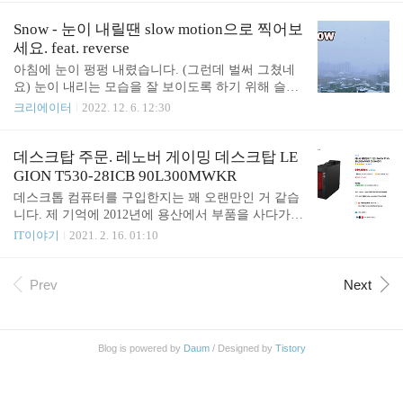
이 도움이 되었으면 좋겠습니다. 행사 내용은 요즘
핫이슈인 AI와 관련된 내용이었습니다. 요즘 OpenAI
Snow - 눈이 내릴땐 slow motion으로 찍어보
의 ChatGPT를 시작으로 AI유행이 시작된 거 같습니
세요. feat. reverse
다. 사실 이전까지는 구글이 AI기술을 선도하고 있다
아침에 눈이 펑펑 내렸습니다. (그런데 벌써 그쳤네
고 생각했었는데 갑자기 MS가 ChatGPT를 가지고 열
요) 눈이 내리는 모습을 잘 보이도록 하기 위해 슬로
심히 노를 젓고 있는 거 같습니다. 구글도 가만히 있
모션으로 영상을 촬영해 보았습니다. 그리고 눈이 올
크리에이터
2022. 12. 6. 12:30
지는 않겠죠? 알파고 때 보여주였던 놀라움을 다시
라가는 것처럼 보이도록 하려고 Reverse를 적용했습
보여주리라 기대해 봅니다. 카카오, 네이버 등 국내
니다. vllo에서는 reverse하니 화질 저하가 생겨서 맥
기업들도 파이팅입니다.
북으로 옮겨서 iMovie에서 reverse를 적용해서 추출한
데스크탑 주문. 레노버 게이밍 데스크탑 LE
다음 다시 휴대폰으로 옮겨서 편집했습니다. 음악과
GION T530-28ICB 90L300MWKR
필터를 입혀주었습니다. 음악은 보통 볼륨 50% 정도
데스크톱 컴퓨터를 구입한지는 꽤 오랜만인 거 같습
로 줄여서 사용하는 편입니다. (참고로 대화가 들어
니다. 제 기억에 2012년에 용산에서 부품을 사다가
가면 10% 정도로 줄이는 편) 색상이 칙칙해서 약간
조립한 이후로 제가 쓸 데스크톱을 구입한 건 처음입
IT이야기
2021. 2. 16. 01:10
푸르스름하게 나오도록 필터를 적용했습니다. 느린
니다. 이번에는 직접 조립하지는 않았고 완제품 컴퓨
영상이라 페이드인, 페이드아웃은 5초로 넉넉하게
터로 구입했습니다. 직접 조립하기에는 공부할 게 많
주었습니다.
더군요. 그래픽 카드 정보 조사하는데도 오랜 시간이
Prev
Next
걸리더군요. CPU 까지는 그럭저럭 찾아봤는데 메인
보드, 메모리, SSD 등을 다 조사해서 하나하나 구입
하는 거도 번거롭겠더군요. 그리고 중요한 건 완제품
Blog is powered by
Daum
/ Designed by
Tistory
컴퓨터 가격이 제가 직접 조립하는 거보다 저렴할 거
같았습니다. 게다가 기능도 더 많고요. 구입한 모델
은 레노버 게이밍 데스크톱 LEGION T530-28ICB 90
L300MWKR (i5-9400F) 램 16GB입니다. 쿠팡 구매 링