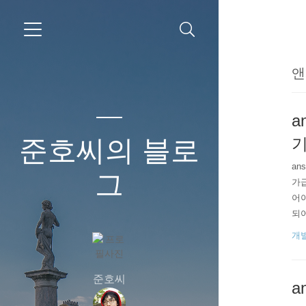
앤
a
준호씨의 블로
an
그
가급
어야
되어
치 
개
해 
준호씨
a