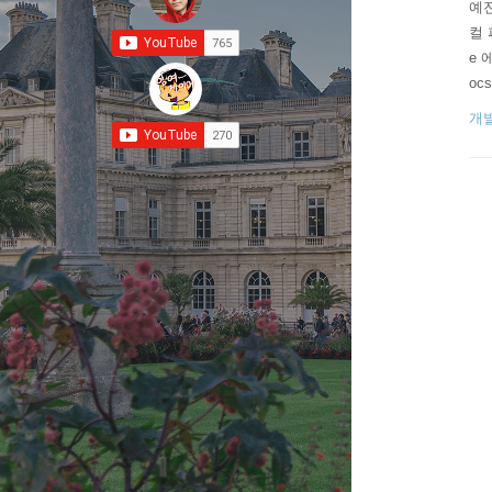
예전
컬 
e 
ocs
여 
개