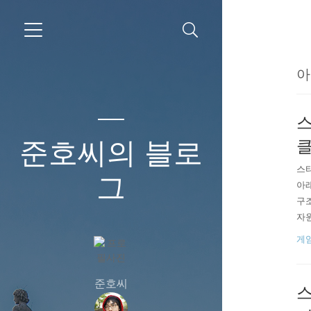
아
스
준호씨의 블로
스타
그
아래
구조
자
서 
게
7초
속 
준호씨
스