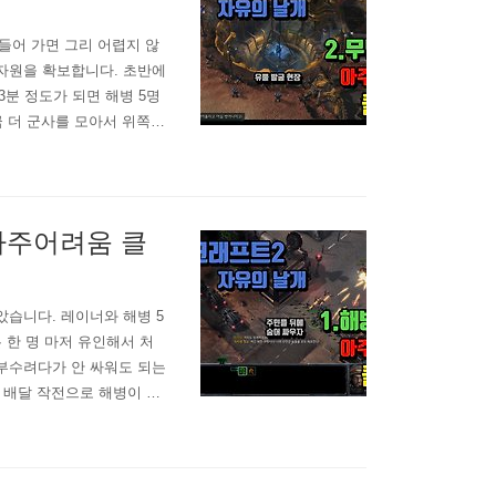
들어 가면 그리 어렵지 않
 자원을 확보합니다. 초반에
3분 정도가 되면 해병 5명
금 더 군사를 모아서 위쪽으
30초 정도가 지나면 반란
군을 우리 편으로 편입시킵니
 아주어려움 클
았습니다. 레이너와 해병 5
 한 명 마저 유인해서 처
 부수려다가 안 싸워도 되는
 배달 작전으로 해병이 보
 유리합니다. 도망치려던
 텐데요 ㅠㅠ 적군들을 처
리..