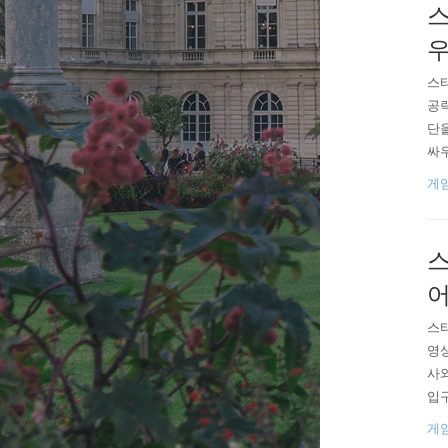
스
우
스타
공략
단
싸
주어
게
저그
것이
스
어
스
영
사
입구
G)
게
로 