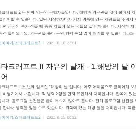
어
크래프트 2 두 번째 임무인 무법자들입니다. 해병과 의무관을 많이 뽑아서 쳐
클리어할 수 있습니다. 일단 시작하자마자 기지 위쪽에 있는 자원들을 주워서
 편 군사의 수가 적을 때 종종 쳐들어 오는 적들을 잘 막아 줍니다. 시작한 지 
공격 들어오네요. 의무관을 뽑아 두면 병력 손실 없이 처리할 수 있습니다. 조
올라가면 해병과 의무관이 보이는데 처리하고 자원을 추가로 획득합니다. 5분 
임이야기/스타크래프트2
2021. 6. 16. 23:01
 위치가 뜹니다. 군사가 어느 정도 모이면 남서쪽 반란군 기지로 가서 반란
 적군 기지로 공격을 들어갈 때는 두 부대 이상 준비하는 것이 좋습니다...
타크래프트 II 자유의 날개 - 1.해방의 날
리어
크래프트 2 첫 번째 임무인 "해방의 날"입니다. 아주 어려움으로 클리어해 보
 비행기에서 내립니다. 적 병력 3명을 먼저 유인해서 처리합니다. 안쪽에 있는
니다. 홀로그램 선전물은 굳이 부수지 않아도 됩니다. 괜히 홀로그램 선전물
 만나서 병력을 잃을 수도 있습니다. 위쪽에 있는 해병 둘을 처리합니다. 특급
니다. 뒤에서 멀뚱히 있으면 배달된 해병이 많이 죽습니다. 같이 싸우는 것이
임이야기/스타크래프트2
2021. 6. 15. 00:22
인이 사살당합니다. 레이너가 올 줄 알았으면 좀 더 생명을 부지할 수 있었을
니다. 차량에서도 공격하니 조심합니다. 해병을 많이 잃었네요 ㅠㅠ 하지만 클