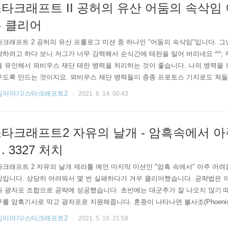
타크래프트 II 공허의 유산 어둠의 속삭임
 클리어
크래프트 2 공허의 유산 프롤로그 미션 중 하나인 "어둠의 속삭임"입니다. 
하려고 하다 보니 저그가 너무 강력해서 순식간에 테란을 밀어 버리네요 ^^;
을 유인해서 뫼비우스 재단 테란 병력을 처리하는 것이 좋습니다. 나의 병력을
우도록 만드는 것이지요. 뫼비우스 재단 병력들이 종종 프로토스 기지로도 쳐들
야 합니다. 그리고 거신을 계속 뽑아줍니다. 불멸자들도 적당히 섞어주면 좋
임이야기/스타크래프트2
2021. 6. 14. 00:43
 기지를 부술 수도 있는데요. 다만 타락귀가 종종 나오니 추적자를 좀 아껴
 좋습니다. 저는 추적자 컨트롤을 못해서 저그 공략은 실패하고 말았네요 ^^; .
타크래프트2 자유의 날개 - 암흑속에서 
. 3327 처치
타크래프트 2 자유의 날개 제라툴 예언 마지막 미션인 "암흑 속에서" 아주 어
상입니다. 상당히 어려워서 몇 번 실패하다가 겨우 클리어했습니다. 공략법은 
와 광자포 조합으로 공략에 성공했습니다. 초반에는 대군주가 잘 나오지 않기 
를 암흑기사로 막고 광자포로 지원해줍니다. 혼종이 나타나면 불사조(Phoeni
을 이용해서 공중으로 띄워서 처리합니다. 공허 포격기(Void Ray)가 나오기 
임이야기/스타크래프트2
2021. 5. 16. 21:58
생산합니다. 이후 우주모함(Carrier)이 등장하면 우주모함을 추가로 생산해 줍