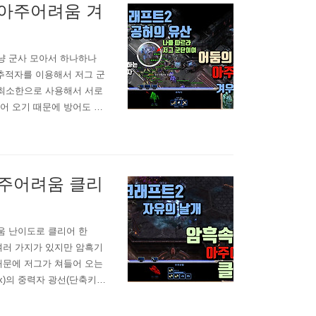
 아주어려움 겨
그냥 군사 모아서 하나하나
 추적자를 이용해서 저그 군
 최소한으로 사용해서 서로
어 오기 때문에 방어도 해
습니다. 거신을 많이 만들면
뒀다가 타락귀를 처리해 주는
.
아주어려움 클리
려움 난이도로 클리어 한
여러 가지가 있지만 암흑기
때문에 저그가 쳐들어 오는
x)의 중력자 광선(단축키
시작하면 공허 포격기를 추가
니다. 비록 지상군이 탈탈