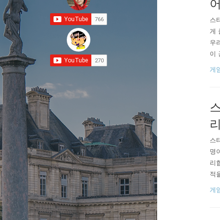
스타
게 
우리
이 
로 
게
군위
다.
스
스타
명이
리합
적을
충됩
게
민간
리합