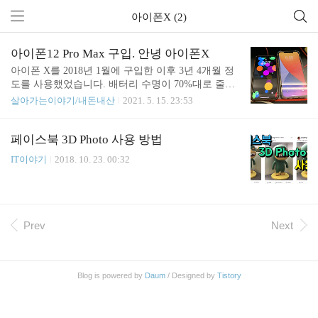
아이폰X (2)
아이폰12 Pro Max 구입. 안녕 아이폰X
아이폰 X를 2018년 1월에 구입한 이후 3년 4개월 정
도를 사용했었습니다. 배터리 수명이 70%대로 줄어
들고 나서 성능 저하가 점점 생기고 있었는데요. 아
살아가는이야기/내돈내산
2021. 5. 15. 23:53
마도 배터리를 교체하면 성능이 다시 좋아질 거 같긴
했지만 이런저런 이유로 새 아이폰을 구입하게 되었
습니다. 처음에는 아이폰 12 Pro Max가 사이즈가 너
페이스북 3D Photo 사용 방법
무 커 보여서 그냥 12 Pro를 구입할까 좀 고민도 했었
IT이야기
2018. 10. 23. 00:32
는데요. 12 Pro와 12 Pro Max가 가격차이도 얼마 안
나고 Max가 카메라 성능 등 몇 가지 더 좋아 보여서
Max를 선택하게 되었습니다. 마침 카드 5% 즉시 할
인도 하고 있어서 140만 원대에 구입할 수 있었습니
다. 할인을 많이 받긴 했지만 여전히 아이폰은 비싸
Prev
Next
긴 비쌉니다. 그래도 아이폰 X 구입할 때보다는 좀
저렴하게 산 ..
Blog is powered by
Daum
/ Designed by
Tistory