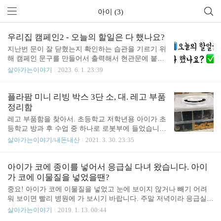
아이 (3)
우리집 캠페인2 - 오늘의 할일은 다 했나요?
지난번 문이 잘 닫혔는지 확인하는 습관을 기르기 위
해 캠페인 문구를 만들어서 출력해서 현관문에 붙여
놓았었습니다. 우리집 캠페인 문구 - 문이 잘 닫혔는
살아가는이야기
2023. 6. 1. 23:39
지 확인하기 Google SlideShow 공유 #ppt #A4 계절이
바뀔 때마다 현관문이 잘 안 닫히거나 문이 닫힐 때
"꽝" 소리가 점점 커져서 도어클로저의 속도를 조절
플라팜 미니 리빙 박스 3단 소, 대. 레고 부품
하곤 합니다. 문제는 문이 잘 안 닫히기 시작하면 아
정리함
이들이 문이 제대로 잠겼는지 junho85.pe.kr 다음 문
레고 부품함을 찾아서. 초등학교 저학년용 아이가 초
구를 언제 만들까 했는데요. 마침 첫째 아이가 자꾸
등학교 방과 후 수업 중 하나로 로봇부에 들었습니
집에 오면 할 일(주로 숙제)하는 것을 까먹는다고 해
다. 로봇키트는 레고 테크닉 부품을 따라 만든 중국
살아가는이야기/내돈내산
2021. 3. 30. 23:35
서 어떻게 할까 고민하고 있었습니다. 그래서 캠페인
산 레고를 사용하더군요. 부품이 아주 많은 편은 아
문구를 만들어서 붙여 보자고 해서 두 번째 캠페인
니지만 들고 다니기에 불편해 junho85.pe.kr 지난 글
문구를 만들게 되었습니다. 이번에도 구글 슬라이드
에서 플라팜 미니 리빙 박스를 주문했습니다. 로켓
아이가 코에 종이를 넣어서 응급실 다녀 왔습니다. 아이
쇼에서 작성하였습니다...
배송으로 주문해서 하루 만에 도착했습니다. 사이즈
가 코에 이물질을 넣었을땐?
가 소, 대 두 가지가 있는데 둘 다 주문했습니다. 왼쪽
중요! 아이가 코에 이물질을 넣었고 눈에 보이지 않거나 빼기 어려
이 대 사이즈이고 오른쪽이 소 사이즈입니다. 박스를
워 보이면 빨리 병원에 가 보시기 바랍니다. 주말 저녁이라 응급실
열었을 때의 첫인상은 반찬통 아닌가 했습니다. 붙어
다녀 왔네요. 다행히 초진에서 바로 빼 주셔서 잘 해결 되었네요. 아
살아가는이야기
2019. 1. 13. 00:44
서 들어가 있을 줄 알았는데 떨어져 있었습니다. 옆
이들에게 매번 주의 시켜 주고 있지만 호기심을 주체 할 수 없나 봅