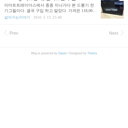
이마트트레이더스에서 종종 지나가다 본 드롱기 전
기그릴이다. 결국 구입 하고 말았다. 가격은 118,000
원. 인터넷 최저가가 134,480원인데 이마트트레이더
살아가는이야기
2016. 3. 15. 23:48
스가 더 저렴하다. 사실 이게 드롱기로 읽히는지 몰
랐다. 처음에 지나가며 볼 땐 디롱하이 인줄 알았다.
https://en.wikipedia.org/wiki/De%27Longhi를 보니 이
Prev
Next
탈리아기업인가 보다. 1902년에 만들어진 상당히 역
사적인 기업이다. 이걸 구입하게 된 계기는 집에서
고기 구워 먹기가 너무 불편 했기 때문이다. 고기 불
Blog is powered by
Daum
/ Designed by
Tistory
판을 샀었지만 집에 딸린 가스레인지가 너무 작아서
올라가지가 않았다. 구성품은 다음과 같다. 불판, 전
기코드, 기름받침. 기름받침은 저기로 들어간다. 고
기 다 굽고 나면 기름받침을 빼내서 씻으면 된다. 일
단 불판을..