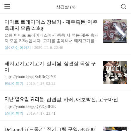
삼겹살 (4)
이마트 트레이더스 장보기 - 제주흑돈. 제주
흑돼지 모음 2.3kg
요즘 이마트 트레이더스에서 종종 사 먹는 제주 흑돼
지 모음 2.3kg입니다. 고기를 좋아해서 돼지고기를
자주 사 먹는 편인데요. 예전에는 보통 목살을 많이
살아가는이야기
2020. 11. 6. 22:46
사서 구워도 먹고 찌개도 해 먹고 했었는데요. 한 가
지 부위만 주야장천 먹어야 되었습니다. 한 가지 부
위만 먹어도 상관은 없지만 다른 부위를 먹고 싶어도
돼지고기고기고기. 갈비찜, 삼겹살 목살 구
먹을 수 없다는 단점이 있었습니다. 하지만 제주 흑
이
돼지 모둠세트는 다양한 부위를 먹을 수 있다는 장점
https://youtu.be/gjSxRRrQ2YE
이 있습니다. 게다가 흑돼지 치고는 100g당 가격도
요리이야기
2019. 4. 27. 02:22
저렴한 편입니다. 100g당 1800원 정도였던 거 같은데
할인 스티커 때문에 가려졌네요. 20% 할인해서 100g
당 1495원인 상태입니다. 삼겹살, 목살, 앞다리살은
지난 일요일 요리들. 삽겹살, 카레, 애호박전, 고구마전
주로 구워서 먹는 편입니다. 등심도 구워서 먹습니
https://youtu.be/gqQVJQt3F3E
다. 등심은 돈가스나 카레용으로..
요리이야기
2019. 4. 17. 23:41
De'Longhi (드롱기) 전기그릴 구입. BG500