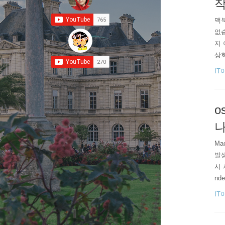
작
맥북
없습
지 
상화
+ 
IT
전원
가 
o
나
Ma
발생
시 
nd
에서
IT
r프