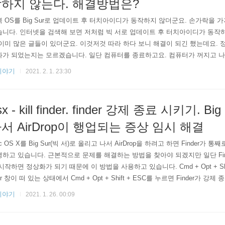
하지 않는다. 해결방법은?
 OS를 Big Sur로 업데이트 후 터치아이디가 동작하지 않더군요. 손가락을 
니다. 인터넷을 검색해 보면 저처럼 빅 서로 업데이트 후 터치아이디가 동작
이미 많은 글들이 있더군요. 이것저것 따라 하다 보니 해결이 되긴 했는데요. 
가 되었는지는 모르겠습니다. 일단 컴퓨터를 종료하고요. 컴퓨터가 꺼지고 나면 shift +
전원 버튼(터치아이디)을 7초간 누르면 SMC 초기화가 됩니다. (저는 추가로 command +
이야기
2021. 2. 1. 23:30
 버튼(터치아이디) 눌러서 NVRAM초기화도 해주었지만 이거까지 해줄 필요는
부팅되면 Preferences ..
sx - kill finder. finder 강제 종료 시키기. 
서 AirDrop이 행업되는 증상 임시 해결
c OS X를 Big Sur(빅 서)로 올리고 나서 AirDrop을 하려고 하면 Finder가
하고 있습니다. 근본적으로 문제를 해결하는 방법을 찾아야 되겠지만 일단 Fin
시작하면 정상화가 되기 때문에 이 방법을 사용하고 있습니다. Cmd + Opt + Shif
er 창이 떠 있는 상태에서 Cmd + Opt + Shift + ESC를 누르면 Finder가 강제 종료됩
 강제 종료 Cmd + Space를 누르고 Activity Monitor를 타이핑해서 Activity M
이야기
2021. 1. 26. 00:09
로세스를 찾아서 종료시킵니다. killall Finder 터미널..