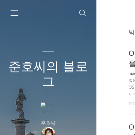
빅
O
준호씨의 블로
을
ma
그
었는
OS
니다
는지
IT
는데요
준호씨
O