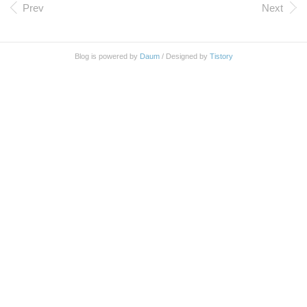
면 무드등 기능은 상당히 거슬리는 기능입니다. 그래
Prev
Next
서 이 무드등을 끄는 방법을 찾아보았습니다. 인터넷
에 검색해 보면 Music Flow..
Blog is powered by
Daum
/ Designed by
Tistory