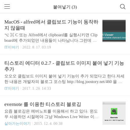
붙여넣기 (3)
MacOS - alfred에서 클립보드 기능이 동작하
지 않을때
⌥ ⌘ C 또는 Alfred에서 clipboard를 실행시키면 Clip
board에 추가되었던 내용들이 나타납니다.그런데 아
래처럼 아무 내용이 나타나지 않는 경우가 있습니다.
IT이야기
2022. 8. 17. 03:19
크게 두 가지 설정을 의심해 볼 수 있습니다. macOS
Accessibility 설정Alfred 설정에서 General로 들어가서
Request Permissions... 버튼을 눌러줍니다.Open macO
티스토리 에디터 0.2.7 - 클립보드 이미지 붙여 넣기 기능
S Accessibility preferences 버튼을 누릅니다. Clipboard
추가
History 설정 활성화Features > Clipboard History에 들
오오오 클립보드 이미지 붙여 넣기 기능이 추가 되었다고 한다.자세
어가서 Clipboard History 설정을 모두 활성화시킵니
한 내용은 개발자의 블로그 포스팅 http://blog.joostory.net/460 을 참
다. 이제 ⌥ ⌘ C 또는 Alfred에서 clipboard를 실행시
고 하도록 한다.내가 건의한 이슈 https://github.com/joostory/tistory-ed
IT이야기
2017. 1. 26. 14:33
키면 Clipboard에 추가되었던 ..
itor/issues/7릴리즈 노트 점점 간단한 글은 에버노트 쓸 일이 없어지
고 있다.
evernote 를 이용한 티스토리 블로깅
요즘 블로깅은 에버노트를 이용해서 하고 있다. 윈도
우 사용하던 시절에야 그냥 Windows Live Writer 이용
하면 간편하게 블로깅이 가능 했었는데 osx 를 이용
살아가는이야기
2015. 12. 4. 00:38
하고 부터는 딱히 마음에 드는 어플리케이션을 찾지