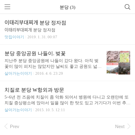
분당 (3)
이태리부대찌개 분당 정자점
이태리부대찌개 분당 정자점
맛집이야기
2019. 1. 31. 00:07
분당 중앙공원 나들이. 벚꽃
지난주 분당 중앙공원에 나들이 갔다 왔다. 아직 벚
꽃이 많이 피지는 않았지만 날씨도 좋고 공원도 넓고
좋았다. 분당 중앙공원은 처음인데 페이스북에 공유
살아가는이야기
2016. 4. 6. 23:29
되고 있는 성남시 벚꽃8경을 보고나서 알게 되었다.
아래 링크로 들어가서 보면 된다. https://www.faceboo
k.com/junho85/posts/10206233005120632?pnref=story
치질로 분당 W항외과 방문
아래와 같이 사진과 지도로 설명해 주고 있다. 지난
5~6년 전 즈음에 치질이 좀 악화 되어서 병원에 다니고 오랜만에 또
주 토요일에 네이버 그린팩토리 결혼식이 있어서 갔
치질 증상평소에 앉아서 일을 많이 한 탓도 있고 거기다가 이번 추석
다가 분당 중앙공원으로 갔다. 벚꽃이 아직 많이 피
에 반나절 이상 운전을 하고 변을 제때 못보는 등 여러 복합 상황으
살아가는이야기
2015. 10. 5. 12:11
진 않았지만 벚꽃 나무를 발견해서 사진을 찍어 보았
로 인해 다시 치질 증상이 좀 악화 된 듯 하다. 그래서 병원에 다녀
다. 우연히 벌이 날아 다니는 장면이 찍힘. 진달래 꽃
옴. 어딜 갈 까 하다가 그냥 회사 가까운 곳으로 검색 해 보았다. 더
도 피었다. 커다란 정자도 있고 분수도 있고 좋구나
가까운 곳이 있을 것도 같지만 대충 집과 회사 사이즈음에 있는 분당
Prev
Next
껄렁한 자세의 첫째 먹보 둘째 종종 나들이 와..
W항외과로 갔음. 주차는 병원 방문시 1시간 무료 도장을 찍어 준다.