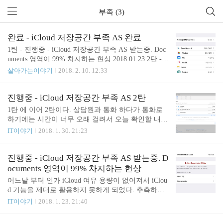
부족 (3)
완료 - iCloud 저장공간 부족 AS 완료
1탄 - 진행중 - iCloud 저장공간 부족 AS 받는중. Doc
uments 영역이 99% 차지하는 현상 2018.01.23 2탄 -
진행중 - iCloud 저장공간 부족 AS 2탄 2018.01.30 2
살아가는이야기
2018. 2. 10. 12:33
탄 이후 이메일로 보낸 이미지가 제대로 열리지 않는
다고 하여 재 발송 및 애플홈페이지 통해서 업로드
하기 등을 이용하여 이미지 업로드도 다시 했다. 그
진행중 - iCloud 저장공간 부족 AS 2탄
리고 스토리지 최적화 기능을 꺼 보라고 하였는데 이
1탄 에 이어 2탄이다. 상담원과 통화 하다가 통화로
미 예전에 시도 해 봤던 방법이었기에 패스 했다. (영
하기에는 시간이 너무 오래 걸려서 오늘 확인할 내용
문 설정이라 Optimize Mac Storage 라고 나온다.) 아무
을 이메일로 알려주어서 확인 해 보았다. 터미널에서
IT이야기
2018. 1. 30. 21:23
튼 드디어 iCloud 저장공간이 복구 되었다. 애플의 엔
iCloud 디렉토리 확인 하는 것과 icloud.com 의 복원
지니어 레벨에서 Docs 에 물린 프로세스를 죽였거나
파일 삭제는 처음 시도 해 본 것 이다. 하지만 여전히
관련 가비지 데이터 등의 작업이 있을을 것으로 추측
해결 되지는 않았다. 수요일은 오프고 목요일 연락
진행중 - iCloud 저장공간 부족 AS 받는중. D
해 본다. 자세한건 해..
준다고 하니 또 기다려 보자. 1단계 휴지통 비우기 icl
ocuments 영역이 99% 차지하는 현상
oud.com 에서 복원 가능한 파일 모두 삭제 웹 iCloud -
어느날 부터 인가 iCloud 여유 용량이 없어져서 iClou
> 설정 -> 고급 아래에 있는 "파일 복원" -> 복원 파일
d 기능을 제대로 활용하지 못하게 되었다. 추측하기
선택해서 삭제 삭제 후 컴퓨터 다시 시작 2단계 iClou
로는 새 맥북을 세팅 하면서 Desktop, Documents 영역
IT이야기
2018. 1. 23. 21:40
d 드라이브에 있는 폴더 확인 $ ls -lah ~/Library/Mobil
이 iCloud 동기화를 시작하면서 용량이 부족한 상태
e\ Documents/com\~apple\~CloudDocs/ t..
가 되었는데 동기화가 덜 되었을 때 Desktop, Docume