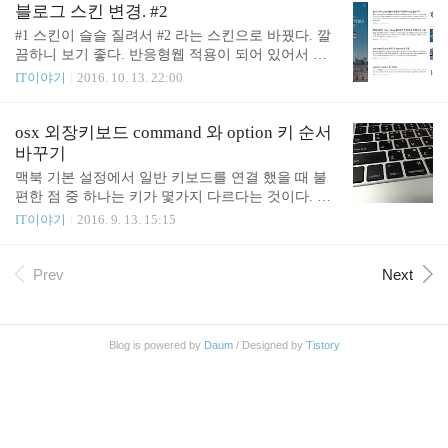
2GB 요금제로 바꾸고 나니 총 이용량이 17.74GB 가
블로그 스킨 변경. #2
되었고 잔여량이 4.25GB 가 생겼다. 총 이용..
#1 스킨이 슬슬 질려서 #2 라는 스킨으로 바꿨다. 깔
끔하니 보기 좋다. 반응형웹 적용이 되어 있어서 모
바일에서도 문제 없다.
IT이야기
2016. 10. 13. 22:00
osx 외장키보드 command 와 option 키 순서
바꾸기
맥북 기본 설정에서 일반 키보드를 연결 했을 때 불
편한 점 중 하나는 키가 몇가지 다르다는 것이다. 맥
북의 키 순서는 fn, control, option, command 일반 키
IT이야기
2016. 9. 13. 15:15
보드는 Ctrl (Control), Win, Alt 맥북의 키 순서에 익숙
하다면 Win 키와 Alt 키의 위치를 바꾸는 것이 편리
하다. System Preferences -> Keyboard 로 이동 한다.
Prev
Next
아래쪽에 Modifier Keys 를 누른다. Select keyboard 를
누르면 USB 로 연결한 키보드도 볼 수 있다. 나의 키
보드를 선택하도록 하자. 아래와 같이 일부 키를 바
Blog is powered by
Daum
/ Designed by
Tistory
꿀 수 있는 설정을 제공하고 있다. Option 을 Comman
d 로, Comand 를 Option 으로 바꾸면 끝