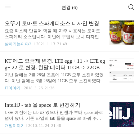
변경 (6)
오뚜기 토마토 스파게티소스 디자인 변경
요즘 파스타 만들어 먹을 때 자주 사용하는 토마토
스파게티 소스입니다. 이번에 구입해 보니 디자인이
바뀌었네요. 좌측이 이전 디자인이고 우측이 새 디자
살아가는이야기
2021. 1. 13. 21:49
인입니다. 아직은 이전 디자인이 익숙해서 그런지 새
디자인이 어색합니다. 이전에 비해 토마토가 75.5%
들어간 점을 강조하고 있네요. 토마토 사진보다 수치
KT 에그 요금제 변경. LTE egg+ 11 -> LTE eg
로 강조하려는 느낌입니다. 뒷면에도 원료명의 글자
g+ 22 로 변경. 한달 데이터 11GB -> 22GB
가 커진 것이 원료들이 좀 더 강조되네요. 워낙 원료
지난 달에는 2월 28일 즈음에 11GB 모두 소진하였었
가 많이 들어가서 뭐가 바뀌었는지 안 바뀌었는지 알
다. 이번 달에는 3월 26일에 11GB 모두 소진하였다.
기는 어렵습니다. 다만 새 디자인에서는 마지막 부분
이번달은 아직 5일이나 남았는데 말이다. 5일동안 eg
IT이야기
2018. 3. 26. 21:26
에 바질, 오레가노, 월계 수분이 보이는데요. 이전 디
g 없이 버티면 버틸 수야 있겠지만 기존 상태. 여기서
자인에서는 해당 원료들은 보이지 않습니다. 그냥 향
"변경"버튼 눌러서 요금제를 바꿀 수 있다. 요금제 변
신료라고만 적혀 있는데 사실 향신료라고 적힌 내용
경은 간단한 절차로 이루어진다. 한달에 7,700원이
IntelliJ - tab 을 space 로 변경하기
이 바질, 오레가노, 월계 수분일지도 모르겠습니다.
오르다니. 1년이면 92,400원이다 ㅠㅠ 더 좋은 방법
나도 예전에는 tab 파 였으나 언젠가 부터 space 파로
레..
을 찾기 전까지는 별다른 수가 없다. 변경 완료... 참
넘어 왔다. 기존 파일의 tab 들을 space 로 바꿔 주려
쉽다. 고민하는 시간이 좀 걸렸을 뿐 바뀐 요금제로
면 다음과 같이 하면 된다. cmd + shift + a To Spaces
개발이야기
2016. 11. 24. 21:48
정보가 확인 된다. 잔여량 확인은 좀 특이하다. 기존
에 총 이용량 11GB 상태 였는데 5일 남은 상태에서 2