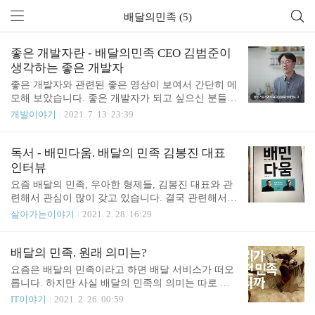
배달의민족 (5)
좋은 개발자란 - 배달의민족 CEO 김범준이
생각하는 좋은 개발자
좋은 개발자와 관련된 좋은 영상이 보여서 간단히 메
모해 보았습니다. 좋은 개발자가 되고 싶으신 분들은
꼭 보시길 추천드립니다. 배달의민족 CEO에게 뽑고
개발이야기
2021. 7. 13. 23:39
싶은 개발자를 물어보았다 2021.06.14 개발자라고 한
다면 스스로를 코딩하는 사람으로 정의하지 않았으
면 좋겠다. 결국은 우리에게 주어진 비즈니스 문제를
독서 - 배민다움. 배달의 민족 김봉진 대표
해결하는 사람으로 생각하는 것이 좋겠다. 때로는 문
인터뷰
제를 해결하는 가장 좋은 방법이 정책을 바꾸고 프로
요즘 배달의 민족, 우아한 형제들, 김봉진 대표와 관
그래밍을 안 하는 것일 수도 있거든요. 그리고 엘리
련해서 관심이 많이 갖고 있습니다. 결국 관련해서
베이터 이야기가 나옵니다. 기다리는 게 지루하다는
책도 몇 권 구입하고 절판된 책은 도서관에 상호대차
살아가는이야기
2021. 2. 28. 16:29
불만에 대해서 어떤 회사는 엄청난 돈을 투자해서 엘
도 신청해 둔 상태입니다. 김봉진 대표가 종이책을
리베이터의 속도를 개선시킵니다. 또 다른 회사는 거
선호해서 그런지는 모르겠으나 이북으로 된 책은 별
울을 설치합니다. 문제를 해결하는 방법에는 여러 가
로 없는 거 같은데요. 배민 다움이라는 책이 이북으
배달의 민족. 원래 의미는?
지가 있을 수 있습니다. 잘 생각해 보면 적은 비용으..
로 있어서 이 책을 먼저 읽게 되었습니다. 배민다움
요즘은 배달의 민족이라고 하면 배달 서비스가 떠오
책은 홍성태 교수가 김봉진 대표를 인터뷰 한 내용을
릅니다. 하지만 사실 배달의 민족의 의미는 따로 있
책으로 엮었습니다. 2016년 정도에 나온 책이고 당시
습니다. 배달 민족의 후예 - 동양일보 '이땅의 푸른 깃
IT이야기
2021. 2. 26. 00:59
의 상황을 기준으로 합니다. 회사도 석촌호수 옆에
발' 옛 부터 우리나라 사람을 배달민족이라 부른다.