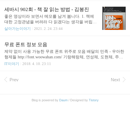
있던 시절입니다. 롯데월드가 앞에 보이는 사무실의
배달민족이란 무엇인가? 무슨 의미로 우리나라 사람
느낌은 어떨지 궁금하지만 지금은 올림픽 공원 맞은
을 배달민족이라 부르는가? 그런데, 요즘 디지털시대
세바시 902회 - 책 잘 읽는 방법 - 김봉진
편에 있습니다. 책의 내용은 브랜딩에 대해서 중점적
의 시각으로 보면 밤에 야식문화가 발달 www.dynew
좋은 영상이라 보면서 메모를 남겨 봅니다. 1. 책에
으로 다룹니다. 배민 다움이라는 책의 제목에서 처럼
s.co.kr 이 글에 의하면 배달은 백두산을 의미한다고
대한 고정관념을 버려라 다 읽겠다는 생각을 버립니
배민..
합니다. 우리나라 최초의 국가가 배달국(倍達國)이라
다. 과감히 모서리를 접고 밑줄도 칩니다. 순서대로
살아가는이야기
2021. 2. 24. 23:44
고 하네요. 배는 백(白)의 종성 까 탈락한 것으로 밝
읽을 필요는 없습니다. (소설 제외) 2. 책은 많이 사야
다의 의미이고 달(達)은 山과 동의어라고 하네요. 어
많이 본다 읽지 않은 책에 죄책감을 느끼지 않습니
릴 적 우리는 배달민족이니 뭐니 했었는데 정작 의미
다. 3. 책 읽는 시간보다 습관을 만들자 짬짬이 읽는
무료 폰트 정보 모음
는 몰랐었습니다. 이제라도 좀 더 제대로 알아야겠습
다. 계회적으로 읽으려고 하면 책 읽을 준비 하느라
제약 없이 사용 가능한 무료 폰트 위주로 모음 배달의 민족 - 우아한
니다. 그런데 검색해 보니 위의 기사도 ..
시간 보내고, 막상 읽으려 하면 졸려서 잡니다. 책은
형제들 http://font.woowahan.com/ 기랑해랑체, 연성체, 도현체, 주아
책장보다는 책상 위에 둡니다. 냉장고에 있는 음식보
체, 한나는 11살체 스웨거 http://www.swagger.kr/index_font.html 미생
IT이야기
2018. 4. 10. 23:11
다 식탁 위에 있는 음식에 손이 먼저 가는 것과 같은
체 - 윤태호 작가 https://storyfunding.daum.net/episode/4742 참고 저작
원리입니다. 책상 위, 소파 위에 둡니다. 가방에 책 두
권 걱정없는 무료 한글폰트 2016.02.19
권을 넣고 다닙니다. 한 권을 보다가 재미없으면 다
Prev
Next
른 책을 봅니다. 3~5권의 책을 동시에 읽습니다. 한권
만 읽으면 지루합니다. 1..
Blog is powered by
Daum
/ Designed by
Tistory