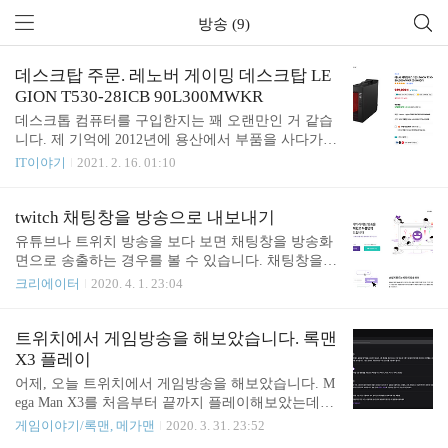
방송 (9)
데스크탑 주문. 레노버 게이밍 데스크탑 LE
GION T530-28ICB 90L300MWKR
데스크톱 컴퓨터를 구입한지는 꽤 오랜만인 거 같습
니다. 제 기억에 2012년에 용산에서 부품을 사다가
조립한 이후로 제가 쓸 데스크톱을 구입한 건 처음입
IT이야기
2021. 2. 16. 01:10
니다. 이번에는 직접 조립하지는 않았고 완제품 컴퓨
터로 구입했습니다. 직접 조립하기에는 공부할 게 많
더군요. 그래픽 카드 정보 조사하는데도 오랜 시간이
twitch 채팅창을 방송으로 내보내기
걸리더군요. CPU 까지는 그럭저럭 찾아봤는데 메인
유튜브나 트위치 방송을 보다 보면 채팅창을 방송화
보드, 메모리, SSD 등을 다 조사해서 하나하나 구입
면으로 송출하는 경우를 볼 수 있습니다. 채팅창을
하는 거도 번거롭겠더군요. 그리고 중요한 건 완제품
송출하는 방법에는 여러 가지 방법이 있지만 이번에
크리에이터
2020. 4. 1. 23:04
컴퓨터 가격이 제가 직접 조립하는 거보다 저렴할 거
는 twip이라는 서비스를 이용해보려고 합니다. 우선
같았습니다. 게다가 기능도 더 많고요. 구입한 모델
https://twip.kr/에 접속합니다. 스트리머로 로그인합니
은 레노버 게이밍 데스크톱 LEGION T530-28ICB 90
다. 대시보드 좌측에 Chat Box 메뉴가 보입니다. 채팅
트위치에서 게임방송을 해보았습니다. 록맨
L300MWKR (i5-9400F) 램 16GB입니다. 쿠팡 구매 링
창 예제가 보입니다. 아래쪽에는 여러 가지 스타일이
X3 플레이
크: https://..
보이네요. 원하는 스타일은 선택해 주면 되겠습니다.
어제, 오늘 트위치에서 게임방송을 해보았습니다. M
kuro라는 스타일을 선택해 보았습니다. 스크롤을 아
ega Man X3를 처음부터 끝까지 플레이해보았는데요.
래쪽으로 내려보면 선택한 스타일을 커스터마이징
2시간이 조금 더 걸리네요. 게임을 오랜 시간 하는 거
게임이야기/록맨, 메가맨
2020. 3. 31. 23:52
할 수 있는 화면이 보입니다. 배경 색상이나 글자 폰
도 쉬운 일은 아니네요. 트위치에서 스트림 키를 생