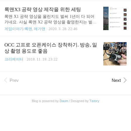
트, 글자 색상, 폰트 크기 등 다양한 설정을 바꿀 수
성해서 OBS 프로그램을 이용해서 스트리밍 하였습
있습니다. 설정 중 메시지 표시가 있는데 기본 15초
니다. 스트림 키는 설정 -> 채널 및 동영상으로 들어
록맨X3 공략 영상 제작을 위한 세팅
의 의미는 채팅 내용이 15..
가면 키를 생성할 수 있습니다. 여기서 복사해서 OB
록맨 X1 공략 영상을 올린지도 벌써 1년이 다 되어
S에 붙여 넣고 사용하면 됩니다. Start Streaming 누르
가네요. 사실 록맨 X2 공략 영상을 촬영한지는 벌써
면 방송이 시작됩니다. 방송을 하지 않는데 실수로
꽤 되었는데요. 편집이 귀찮아서 올리지 못하고 있습
게임이야기/록맨, 메가맨
2020. 3. 28. 22:46
누르지 않도록 조심합니다. 트위치의 다른 설정을 좀
니다 ㅠㅠ 찍은 영상들을 어디다 뒀는지도 모르겠는
더 봅니다. 이전 생방송 저장을 어떻게 하나 했는데
데요. 그냥 새로 찍는 게 편하지 않을까 생각도 듭니
여기 설정이 있더군요. 방송하고 나서 알았는데 기존
다. 얼마 전 방의 구조를 좀 바꿨는데요. 제 작업 공간
OCC 고프로 오픈케이스 장착하기. 방송, 일
에는 꺼져 있더라고요. 켜놨으니 다음 방송부터는 14
은 여기 구석이었는데요. 얼마 전 제 작업 책상 앞에
상 촬영 용도로 좋음
일 동안은 저장되어 있을 ..
있던 책상을 다른 방으로 옮기면서 위치를 좀 조정하
크리에이터
2018. 11. 19. 23:22
였습니다. 책상을 옮기기 위해서 짐들을 다 치운 모
습입니다. 아이 공부방 겸 아이방에다가 설치했습니
다. 제 책상은 앞쪽으로 밀고 크로마키도 위치를 조
정했습니다. 예전에는 크로마키 위치가 어정쩡해서
Prev
Next
화면 범위 조정하기가 좀 어려웠었는데요. 이제는 크
로마키 설정하기가 좀 더 수월해졌습니다. 세팅이 ..
Blog is powered by
Daum
/ Designed by
Tistory