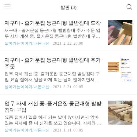
발판 (3)
재구매 - 즐거운집 둥근대형 발받침대 도착
재구매 - 즐거운집 둥근대형 발받침대 추가 주문 업
무 자세 개선 중. 즐거운집 둥근대형 발받침대 구입
요즘 집에서 일을 하게 되는 날이 많아지면서 앉아
살아가는이야기/내돈내산
2021. 2. 22. 20:00
있는 자세에 좀 더 신경을 쓰고 있습니다. 자세와 관
련된 아이템들도 몇 가지 구입을 했 junho85.pe.kr 지
난번 로켓 배송으로 주문한 즐거운 집 둥근 대형 발
재구매 - 즐거운집 둥근대형 발받침대 추가
받침대가 도착했습니다. 두 개 주문해서 두 개 다 도
주문
착했는데 일단 하나만 뜯었습니다. 하나는 사무실에
업무 자세 개선 중. 즐거운집 둥근대형 발받침대 구
서 쓸 거라서요. 신기하게도 지난번에 지적했던 바닥
입 요즘 집에서 일을 하게 되는 날이 많아지면서 앉
스티커가 다른 거로 바뀌었더군요. 둥근 스티커가 붙
아 있는 자세에 좀 더 신경을 쓰고 있습니다. 자세와
살아가는이야기/내돈내산
2021. 2. 21. 00:05
여져 있지 않고 길고 네모난 스티커가 따로 동봉되어
관련된 아이템들도 몇 가지 구입을 했고요. 지난번
있었습니다. 요렇게 4군데에다 스티커를 붙였습니
글에서는 키보드 손목 받침대에 대해서 junho85.pe.kr
다. 가공하면서 생긴 것으로 보이는 먼지가 좀 있는
지난달에 업무 자세를 교정하면서 발 받침대를 하나
업무 자세 개선 중. 즐거운집 둥근대형 발받
데 이건 닦아 내면 될 거 같습니다. 요렇게..
구입했었습니다. 한 달 정도 사용해 보니 바닥에 스
침대 구입
티커가 떨어지는 거 말고는 제품 자체는 마감도 잘
요즘 집에서 일을 하게 되는 날이 많아지면서 앉아
되어 있고 튼튼하고 크기도 적당해서 잘 사용해 왔습
있는 자세에 좀 더 신경을 쓰고 있습니다. 자세와 관
니다. 그래서 추가로 2개를 더 주문했습니다. 쿠팡 구
련된 아이템들도 몇 가지 구입을 했고요. 지난번 글
살아가는이야기/내돈내산
2021. 1. 11. 00:05
매 링크: https://coupa.ng/bOwkex (이 링크를 통해 구
에서는 키보드 손목 받침대에 대해서 적었습니다. 키