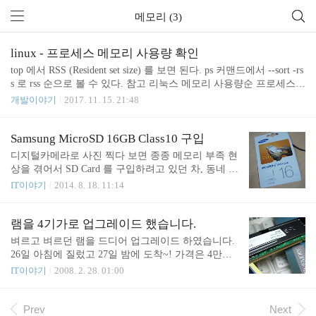
메모리 (3)
linux - 프로세스 메모리 사용량 확인
top 에서 RSS (Resident set size) 를 보면 된다. ps 커맨드에서 --sort -rs
s 로 rss 순으로 볼 수 있다. 참고 리눅스 메모리 사용량순 프로세스
보기
개발이야기
2017. 11. 15. 21:48
Samsung MicroSD 16GB Class10 구입
디지털카메라로 사진 찍다 보면 종종 메모리 부족 현
상을 겪어서 SD Card 를 구입하려고 있던 차, 동네 홈
플러스에 가보니 할인 하고 있어서 샀다. 카카오플러
IT이야기
2014. 8. 18. 11:14
스 친구 해 두면 추가 1000원 할인 되어서 9900원. 인
터넷으로 배송비 합친가격보다 조금 쌌다. 특히 가끔
여행이라도 가면 부족해 지는 디카 사진 메모리를 보
램을 4기가로 업그레이드 했습니다.
충 하기 위함이다. 두둥. 16GB. 요즘은 뭐 32GB나 64
벼르고 벼르던 램을 드디어 업그레이드 하였습니다.
GB 도 나오긴 하지만 그 만큼 필요가 없어서 16GB
26일 아침에 질렀고 27일 밤에 도착~! 가격은 4만원x
로 선택. 8GB는 금방 부족해 질 거 같음. 이건 기존에
2 + 택배비3천 해서 83,000원들었습니다. 그런데 하
IT이야기
2008. 2. 28. 01:00
쓰던 SanDisk 4GB Class 4 이거 어디서 샀더라? 4년
루 사이에 또 천원 떨어졌더군요 ^^; 램값이 정말 끊
전 싱가포르에서 샀던가? 내가 쓰는 카메라의 슬롯이
임없이 떨어지는 느낌입니다. 1기가램이 이가격 했
보통 SD카드만 지원 하기 때문에 Micro SD -> SD 로
던게 엊그제 같고 512램을 많이 싸졌다고 12만원 정
Prev
Next