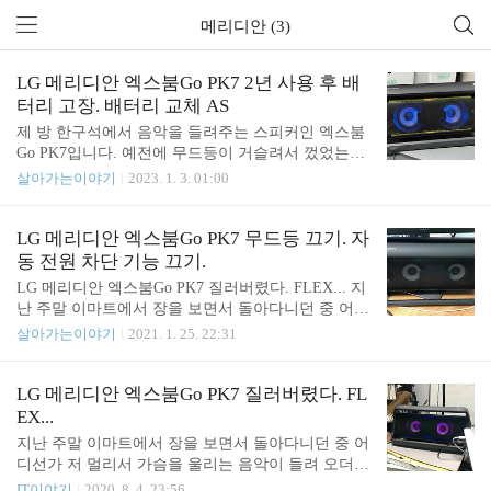
메리디안 (3)
LG 메리디안 엑스붐Go PK7 2년 사용 후 배
터리 고장. 배터리 교체 AS
제 방 한구석에서 음악을 들려주는 스피커인 엑스붐
Go PK7입니다. 예전에 무드등이 거슬려서 껐었는데
요. AS 받고 났더니 다시 켜져 있네요. 끄는 방법은
살아가는이야기
2023. 1. 3. 01:00
아래 글에 적어놨었습니다. LG 메리디안 엑스붐Go P
K7 무드등 끄기. 자동 전원 차단 기능 끄기. LG 메리
디안 엑스붐Go PK7 질러버렸다. FLEX... 지난 주말
LG 메리디안 엑스붐Go PK7 무드등 끄기. 자
이마트에서 장을 보면서 돌아다니던 중 어디선가 저
동 전원 차단 기능 끄기.
멀리서 가슴을 울리는 음악이 들려 오더군요. 음악을
LG 메리디안 엑스붐Go PK7 질러버렸다. FLEX... 지
따라가 보니 LG 매장에서 들려오 junho85.pe.kr 예전
난 주말 이마트에서 장을 보면서 돌아다니던 중 어디
에는 PC용 스피커로 사용하다 보니 무드등이 거슬렸
선가 저 멀리서 가슴을 울리는 음악이 들려 오더군
살아가는이야기
2021. 1. 25. 22:31
었는데요. 지금은 음악 플레이용으로만 사용하니 당
요. 음악을 따라가 보니 LG 매장에서 들려오는 소리
장은 크게 거슬릴 것 같지는 않습니다. 엑스붐Go PK
였습니다. 노트북 오른쪽에 세워져 junho85.pe.kr 작
7 스피커는 대략 2020년 8월 경에 구입했던 거 같은
년 마트에서 지르고 잘 사용하고 있는 스피커입니다.
LG 메리디안 엑스붐Go PK7 질러버렸다. FL
데요. 벌써 ..
맥북 기본 스피커도 괜찮긴 하지만 스피커로 연결하
EX...
는 순간 분위기가 확 바뀝니다. 무드등을 끄려면? 엑
지난 주말 이마트에서 장을 보면서 돌아다니던 중 어
스 붐 Go PK7 스피커에는 여러 색이 반복적으로 꺼
디선가 저 멀리서 가슴을 울리는 음악이 들려 오더군
졌다 켜지는 무드등 기능이 있는데요. 노래를 들을
요. 음악을 따라가 보니 LG 매장에서 들려오는 소리
IT이야기
2020. 8. 4. 23:56