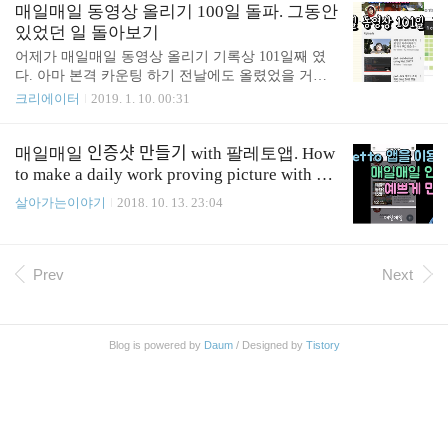
을지도 모르겠습니다. 일일 커밋 매일매일 한 칸씩
보면 이정도로 하고 차차 다듬어 가려고 합니다. * 날
매일매일 동영상 올리기 100일 돌파. 그동안
채워나가고 있습니다. 매일매일 하는 것들의 양이 ..
씨가 안좋아서 못가게 되면 30층 계단 오르내리기 *
있었던 일 돌아보기
여행 등으로 집에 못가면 해당 지역에서 6km 달리기
어제가 매일매일 동영상 올리기 기록상 101일째 였
왕복 * 아프면 쉬고 다음에 보충
다. 아마 본격 카운팅 하기 전날에도 올렸었을 거라
사실 +1일 이긴 하겠지만 뭐 이런들 저런들 어떠하
크리에이터
2019. 1. 10. 00:31
리. 참고로 위에 올린 이미지는 매일매일 인증샷 올
리는 카카오톡 단톡방에 공유 하고 있는 이미지이다.
이런걸 하지 않아도 혼자서 부지런히 잘 하는 사람들
매일매일 인증샷 만들기 with 팔레토앱. How
은 별로 의미 없는 행위이긴 하지만, 나처럼 의지력
to make a daily work proving picture with Pal
떨어지는 사람은 이런 방식이 잘 맞는거 같다. 2018
etto.
살아가는이야기
2018. 10. 13. 23:04
년 2월 - 한편의 컨텐츠로서의 영상을 올리기 시작. 1
주일에 2편 올리기 목표 동영상을 꾸준히 올리기 시
작한건 2018년 2월 부터이다. 그 전에도 유튜브에 동
영상을 올렸긴 하지만 그냥 필요에 따라 올렸던 영상
Prev
Next
들이었다. 일상 기록 용도, 다른 자료의 참고 영상 용
도, SNS에 올릴 법한 영상 등 이었..
Blog is powered by
Daum
/ Designed by
Tistory