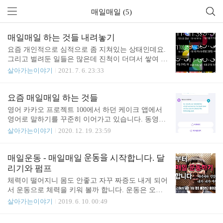
매일매일 (5)
매일매일 하는 것들 내려놓기
요즘 개인적으로 심적으로 좀 지쳐있는 상태인데요.
그리고 벌려둔 일들은 많은데 진척이 더뎌서 쌓여 가
는 일들이 많아지고 있는 상태입니다. 그래서 뭔가
살아가는이야기
2021. 7. 6. 23:33
변화가 필요하다는 생각이 들었습니다. 매일매일 꾸
준히 무은가 하는 습관을 들이기 위해 매일매일 하는
일들을 꾸준히 늘려왔었는데요. 요즘 매일매일 하는
요즘 매일매일 하는 것들
것들 영어 카카오 프로젝트 100에서 하던 케이크 앱
영어 카카오 프로젝트 100에서 하던 케이크 앱에서
에서 영어로 말하기를 꾸준히 이어가고 있습니다. 동
영어로 말하기를 꾸준히 이어가고 있습니다. 동영상
영상 카카오 프로젝트 100에서 하던 영상 제작 작업
카카오 프로젝트 100에서 하던 영상 제작 작업을 매
살아가는이야기
2020. 12. 19. 23:59
을 매일매일 조금씩이라도 작업합니다. 오늘 junho8
일매일 조금씩이라도 작업합니다. 오늘은 영상을 찍
5.pe.kr 영어공부, 동영상 제작, 블로그 포스팅, 두뇌
었습니다. 편집은 조금씩 하다 보니 완성되려면 2~3
트레이닝, 운동, 일일 커밋 6가지는 빠짐없이 해 왔습
주 정도 걸릴 거 같네요. 블로그 지금 쓰고 있는 이 글
매일운동 - 매일매일 운동을 시작합니다. 달
니다. 처음에는 하나도 꾸준히 하기 힘들었지만 매일
이 오늘의 인증 글입니다 ^^; 두뇌 트레이닝 매일매
리기와 펌프
매일 하면서 습관화가 되면서 꾸준히 하는..
일 최소 하나 이상의 트레이닝을 하고 있는데요. 13
체력이 떨어지니 몸도 안좋고 자꾸 짜증도 내게 되어
일 누락된 건 기기를 바꿔가며 하다가 싱크가 안 맞
서 운동으로 체력을 키워 볼까 합니다. 운동은 오락
아서 기록이 날아가서 그렇습니다 ㅠㅠ 운동 링 피트
실 까지 달리기 왕복 (5.6km) 및 펌프 3판 (한판에 3
살아가는이야기
2019. 6. 10. 00:49
로 매일매일 운동을 이어 나가고 있습니다. 두뇌 트
곡이라 총 9곡) 하기 입니다. 여건상 못하게 될 경우
레이닝처럼 일부 싱크가 안 맞아서 날아간 날짜가 있
를 위한 대응책도 고민중입니다. 일단 간단히 생각해