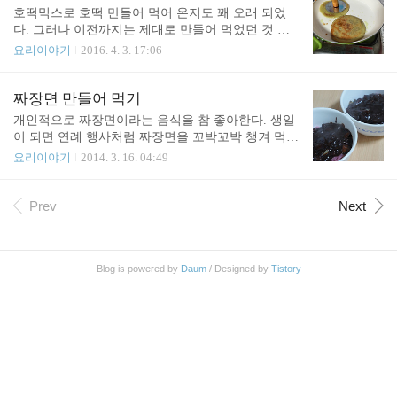
호떡믹스로 호떡 만들어 먹어 온지도 꽤 오래 되었
다. 그러나 이전까지는 제대로 만들어 먹었던 것 같
지 않다. 처음에 만들어 먹을 때는 설명서는 대충 참
요리이야기
2016. 4. 3. 17:06
고 하고 대충 만들어 먹었었다. 그때도 나름 괜찮았
지만 종종 실패 하곤 했다. 물을 많이 넣어서 밀가루
를 더 넣거나 하다 보면 종종 맛이 덜해지곤 했음. 그
짜장면 만들어 먹기
러다가 설명서를 보고 물의 양을 적당히 조절하다 보
개인적으로 짜장면이라는 음식을 참 좋아한다. 생일
니 그럭저럭 아주 망하는 호떡은 만들지 않게 되었
이 되면 연례 행사처럼 짜장면을 꼬박꼬박 챙겨 먹는
다. 하지만 저번에 길거리 호떡을 오랜만에 사 먹고
편이다. 요즘은 짜장면을 직접 만들어 먹기도 하는데
요리이야기
2014. 3. 16. 04:49
이제껏 내가 만들어 왔던 호떡과 길거리 호떡은 뭔가
생각보다 어렵지 않고 맛도 괜찮은 편이다. 카레를
다르다는 것을 느끼게 되었다. 아래 글을 참고 한다.
만들 줄 안다면 짜장면은 그리 어려운 요리가 아니
오랜만에 길거리 호떡을 먹다. 난 그동안 호떡을 잘
다. 하지만 해보기 전에는 뭔가 엄청 어려운 요리처
Prev
Next
못 만들고 있었다. 2016-03-14 http://junho85.pe.kr/427
럼 보이는 것이 짜장면이었다. 이번에 만든 짜장면은
아래는 다른건 ..
백년초면을 이용해서 면 색이 보라색을 띈다. 재료는
춘장, 식용유, 돼지고기, 다진마늘, 야채 (감자, 양파,
Blog is powered by
Daum
/ Designed by
Tistory
양배추, 고구마, 버섯), 감자가루, 설탕, 백년초 국수
면 을 사용 하였는데 재료 구성은 조금 다르게 해도
상관 없다. 춘장과 면만 있어도 만들 수 있긴 있을 것
이다. 우선 춘장을 볶는데 식용유 3숟갈 정도와 춘장
을 넣고 볶는다. 눌러 붙지 않게 열..