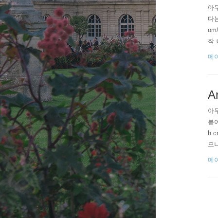
아두
다는
om
작 하
메
A
아두
붙어
h.
으니
가 잡
메
lem