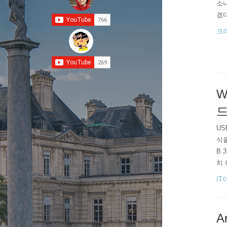
소니
겠
크
W
드
US
식을
B 
치 
이것
IT
메인
A