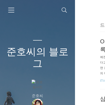
드
O
준호씨의 블로
록
예전
그
다고
면 
의 
이상
IT
요.
App
준호씨
삼