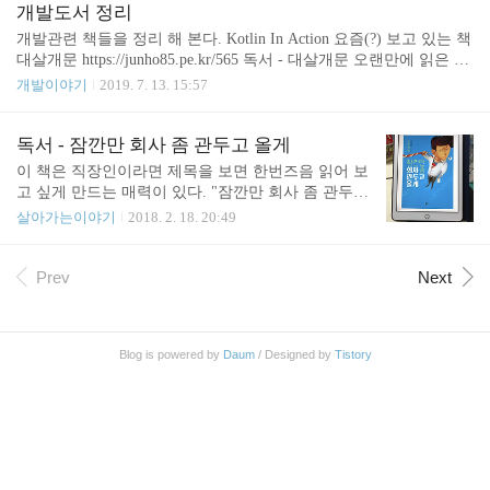
상 오르기 3. 목표. 몸무게 63kg 달성 계획 2. 독서 1.
관심이 많이 갖고 있습니다. 결국 관련해서 책도 몇
개발도서 정리
한 달에 한 권 이상 읽기 (업무, 만화 제외) 2. 독서 감
권 구입하고 절판된 책은 도서관에 상호대차도 신청
개발관련 책들을 정리 해 본다. Kotlin In Action 요즘(?) 보고 있는 책
상문 쓰기 3. 읽..
해 둔 상태입니다. 김봉진 대 junho85.pe.kr 이 책을
대살개문 https://junho85.pe.kr/565 독서 - 대살개문 오랜만에 읽은 책.
읽으면서 김봉진 대표의 책 중 "청년창업, 8권의 책
개발자 뿐 아니라 비개발자도 읽어 보면 좋을 것 같다. 이 책에는 저
개발이야기
2019. 7. 13. 15:57
으로 시작하다"라는 책이 궁금해서 읽어 보게 되었습
자가 그동안 온라인에 기고 했던 컬럼들을 엮은 책이다. 랜덤으로 책
니다. 사서 보고 싶었으나 안타깝게도 절판된 상태라
에 있는 내용의 온라인 컬럼을 찾아 보았다. 19 창업국.. junho85.pe.k
도서관에서 빌려보았습니다. 다 읽고 보니 내용이 참
r 토비의 스프링 3, 3.1 https://junho85.pe.kr/383 토비의 스프링 3.1 7
독서 - 잠깐만 회사 좀 관두고 올게
괜찮았습니다. 중고서점을 뒤져서라도 한 권 구비해
장 스프링 핵심 기술의 응용 읽다가 작년 초에 토비의 스프링 3 으로
이 책은 직장인이라면 제목을 보면 한번즈음 읽어 보
둬야 되겠습니다. 김봉진 대표가 창..
스터디 했을 때 여기까지 스터디 했었던 것 같다. (작년에 보긴 했었
고 싶게 만드는 매력이 있다. "잠깐만 회사 좀 관두고
지만 기억 나는게 별로 없다는 건 슬픔) 올해 토비의 스프링 3.1 로
올게" 라니, 평범한 직장인이라면 쉽게 내뱉지 못할
살아가는이야기
2018. 2. 18. 20:49
스터디..
말이다. 책 제목부터 직장인이 함부로 하기 어려운
행동에 대한 대리만족을 해 주고 있는 셈이다. 2014
년 일본에서 나온 소설이고 소설대상도 수상 했다고
Prev
Next
한다. 그 당시 일본의 청년세대의 현실을 잘 표현하
고 있었기 때문일 것 같다. 주인공은 그럭저럭 괜찮
은 대학을 졸업 했지만 좋은 직장을 구하기는 어려웠
Blog is powered by
Daum
/ Designed by
Tistory
고 인쇄 관련 중견기업에 입사하게 되었다. 기업에
도움이 되고자 마음 먹었지만 업무 환경은 좋지 않았
다. 야근에 주말출근이 잦았고 부장은 직원들을 끊임
없이 갈군다. 사람은 무엇을 위해 일하는가 때려 치
우고 싶은 마음이 굴뚝같지만 근성 없는 사람을 다
른..