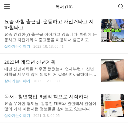
독서 (10)
요즘 아침 출근길. 운동하고 자전거타고 지
하철타고
요즘 건강한(?) 출근을 이어가고 있습니다. 아침에 운
동하고 자전거와 대중교통을 이용해서 출근하고 있
습니다. 아침에 운동하고 출근하게 될 날이 올진 몰
살아가는이야기
2023. 10. 13. 00:41
랐네요. 아이들이 어린이집을 다니면서 자연스럽게
차를 운전해서 출근했던 게 2015년부터 올해 2023년
까지 8년 가까이 되었었네요. 사실 어린이집은 작년
2023년 계묘년 신년계획
에 다 졸업하고 이제는 모두 초등학생이 되어서 자동
매년 신년계획을 세우곤 했었는데 언제부턴가 신년
차를 몰고 갈 필요는 없었지만 습관이 들었었네요.
계획을 세우지 않게 되었던 거 같습니다. 올해에는
지난 8월부터는 대중교통 이용을 점차 늘려 갔습니
간단하게 새해계획을 세워보았습니다. 참고로 신년
살아가는이야기
2023. 1. 2. 00:30
다. 이유는 여러 가지가 있었는데요. 교통비 절약, 건
계획을 세울 때 참고했던 영상은 다음의 영상이었습
강에 도움이 될 것 같아서, 독서를 하기 위해서 등이
니다. 무려 2015년에 올라온 영상이네요. 이 영상을
있었습니다. 교통비 교통비의 경우 차를 타고 다니면
참고했던 이유는 초3, 초1 아이들과 함께 신년계획을
독서 - 청년창업, 8권의 책으로 시작하다
일단 주차비가 들게 되는데, 한 달에 10만 원 정도가
세우기 위한 참고자료로 활용하기 위함이었습니다.
요즘 우아한 형제들, 김봉진 대표와 관련해서 관심이
들었습니다. 그리고 주유비도 10만 원가량 들..
가족들과 다 함께 신년계획을 세울 수 있는 시기가
많이 가서 이런저런 정보들을 찾아보고 있습니다. 얼
왔다니 아이들이 많이 컸다는 것을 느낄 수 있었습니
마 전에는 배민 다움이라는 책도 읽었었고요. 독서 -
살아가는이야기
2021. 3. 8. 00:05
다. 아무튼 저의 신년계획은 다음과 같습니다. 계획
배민다움. 배달의 민족 김봉진 대표 인터뷰 요즘 배
1. 건강 1. 하루 5000보 이상 걷기 2. 하루 계단 5층 이
달의 민족, 우아한 형제들, 김봉진 대표와 관련해서