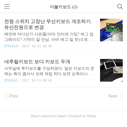
더블키보드 (2)
전원 스위치 고장난 무선키보드 개조하기.
유선전원으로 변경
예전에 어디선가 사은품(아마 인터넷 가입? 에그 업
그레이드? 기억이 잘 안남. 아마 에그 일 듯)으로 무
선 키보드 마우스 세트를 받았는데 키보드가 얼마 못
IT이야기
2017. 10. 11. 00:56
가서 동작을 하지 않게 되었다. 공짜라지만 너무 약
한거 아닌가? ㅠㅠ 모델은 아마 로지텍 무선 콤보 M
K345 일 것이다. https://www.logitech.com/ko-kr/produ
네추럴키보드 보다 키보드 두개
ct/wireless-combo-mk345 키보드에 K345 라고 적혀 있
사무실에 투키보드를 구성하였다. 일반 키보드의 문
는데 K345 검색해 보니 MK345 만 나온다. 아마 마우
제는 폭이 좁아서 오래 작업 하다 보면 손목이나 어
스는 M345 이겠지? 아마 로지텍 정도 되는 회사 제품
깨에 무리가 많이 오게 된다. 그래서 나온것이 네추
IT이야기
2017. 10. 11. 00:10
이니 A/S 보내면 무상 교환 같은걸 해 줄거 같기는 하
럴키보드 인데 크게 넓어지지도 않을 뿐 더러 b 와 ㅠ
지만 A/S 받기도 귀찮고 요즘 분해 하고 고쳐 보는데
키 문제가 생긴다. b 키가 왼쪽편에 붙게 되는데 b 키
재미를 들이고 있다 보니 결국 뜯어 보게 되었다. 자
는 한글 자판으로는 ㅠ 키가 된다. 두벌씩 키보드 환
Prev
Next
세히 보이지는 않지만..
경에서 모음은 오른손으로 입력하기 편하게 구성 되
어 있는데 b 키가 왼쪽으로 가면서 ㅠ 가 왼쪽으로 가
면서 다른 모음은 오른쪽에 있는데 ㅠ 만 왼쪽에 있
Blog is powered by
Daum
/ Designed by
Tistory
다 보니 헷깔리게 된다. 우연히 페친(페이스북친구)
분이 올린 사진을 보니 키보드 두개를 이용하면 좋다