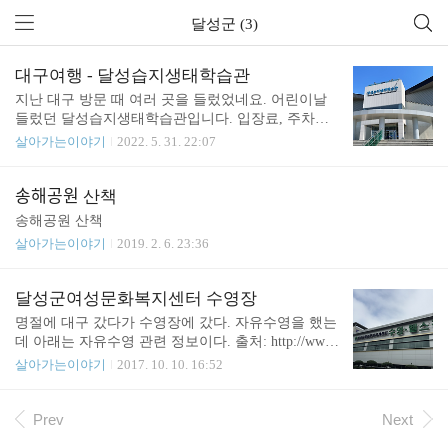
달성군 (3)
대구여행 - 달성습지생태학습관
지난 대구 방문 때 여러 곳을 들렀었네요. 어린이날
들렀던 달성습지생태학습관입니다. 입장료, 주차비
없고 볼거리 많고 밖에 평상도 있고 아이들 기념품까
살아가는이야기
2022. 5. 31. 22:07
지 주는 참 좋은 곳입니다. 습지에 대한 설명 자료가
있고요. 습지에 사는 생물들을 관찰할 수 있습니다.
돌려서 퍼즐처럼 맞추며 노는 것도 있고요. 천정에
송해공원 산책
보이는 화면으로 공을 던지는 놀이도 있습니다. 그림
송해공원 산책
을 그려서 화면에 띄우는 활동도 있고요. 쉬는 곳에
살아가는이야기
2019. 2. 6. 23:36
는 앉아서 습지 전망을 볼 수 있습니다. 만들기, 그리
기 체험도 군데군데 있고요. 옥상에는 전망대가 있습
니다. 요런 망원경은 보통 돈 넣고 보는데 여긴 무료
달성군여성문화복지센터 수영장
네요. 게다가 상태가 좋아서 잘 보입니다. 전망 좋네
명절에 대구 갔다가 수영장에 갔다. 자유수영을 했는
요. 습지를 잘 보존해야 된다는 주제로 보이는 애니
데 아래는 자유수영 관련 정보이다. 출처: http://www.
메이션 영상도 볼 수 있습니다. 어린이날이라서 그..
dssiseol.or.kr/pages/sisul/page.html?mc=1028 자유 수영
살아가는이야기
2017. 10. 10. 16:52
가격이 성인 3,200원으로 저렴하고 좋다. 중고생은 2,
200원. 유아 및 초등학생은 1,600원이다. 30명 이상
단체는 추가 할인도 된다. 이름이 여성문화복지센터
Prev
Next
이지만 남자도 입장 가능 하다. (이름 때문인지는 모