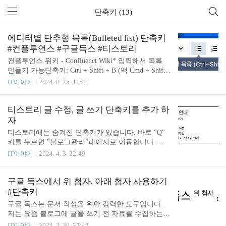
단축키 (13)
에디터별 단추형 목록(Bulleted list) 단축키
#컨플루언스 #구글독스 #티스토리
컨플루언스 위키 - Confluenct Wiki* 입력해서 목록
만들기 가능단축키: Ctrl + Shift + B (맥 Cmd + Shift
+ B)Bullet의 첫 글자인 B를 따서 단축키를 만든 것으
IT이야기
2024. 8. 25. 11:41
로 보입니다. 구글독스 - Google Docs* 입력해서 목록
만들기 가능단축키: Cmd + Shift + 8Shift + 8 누르면
* 이 나옵니다. * 은 bullet을 의미합니다. 이런 의미로
티스토리 글 수정, 글 쓰기 단축키를 추가 하
단축키를 만든 것으로 보입니다. 티스토리 에디터*
자
입력해서 목록 만들기 불가능단축키: Opt + Cmd + 4
티스토리에는 숨겨진 단축키가 있습니다. 바로 "Q"
(누를 때마다 일반 bullet, 빈 bullet, 숫자, 취소 순으로
키를 누르면 "블로그관리"페이지로 이동합니다. 블
바뀝니다.)단축키에 특별한 의미는 없고 1,2,3,4,5 순
로그관리 페이지에서 "Q"를 누르면 다시 블로그 메
IT이야기
2024. 4. 3. 22:49
서대로 만들어진 것처럼 보입니다.
인 페이지로 돌아갑니다. 개인적으로 단축키가 없어
서 아쉬웠던 부분은 글 수정 페이지로 이동하는 것이
었습니다. 왜냐하면 글 수정 페이지로 접근이 불편하
구글 독스에서 위 첨자, 아래 첨자 사용하기
기 때문인데요. 스킨에 따라 글 수정 버튼 위치가 다
#단축키
르기도 하고, 개인 도메인을 사용하는 경우 글 수정
구글 독스는 문서 작성을 위한 강력한 도구입니다.
버튼 자체가 나타나지 않기 때문입니다. 덤으로 글
저는 요즘 블로그에 글을 쓰기 전 자료를 수집하는
쓰기 단축키도 있으면 편하겠다는 생각이 들었습니
용도로 구글 독스를 활용하고 있습니다. 자료를 정리
IT이야기
2024. 3. 30. 22:42