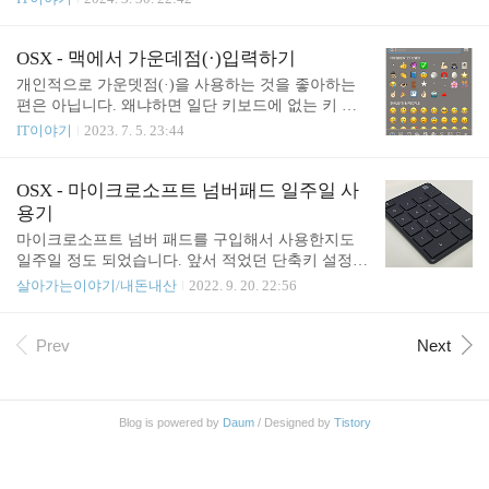
다. 글 쓰기 버튼 역시 스킨에 따라 위치가 달라서 블
하다 보면 위 첨자나 아래 첨자를 입력해야 되는 경
로그관리 페이지로 가서 글 쓰기 버튼을 누르곤 했습
우가 있습니다. 이번 글에서는 구글 독스에서 위 첨
니다. 기존에 자주 사용하는 "Q"단축키 근처에 단축
자와 아래 첨자를 사용하는 방법에 대해 알아봅니다.
OSX - 맥에서 가운데점(·)입력하기
키들이 있으면 편리하겠다 생각이 들어서 "W"를 누
위 첨자 사용하기 위 첨자로 바꿀 텍스트를 블록 지
개인적으로 가운뎃점(·)을 사용하는 것을 좋아하는
르면 글..
정합니다. 그리고 Format (서식) > Text (텍스트) > Su
편은 아닙니다. 왜냐하면 일단 키보드에 없는 키 이
perscript (윗첨자)를 선택합니다. 위 첨자 단축키는
기 때문에 입력하기 어렵습니다. 그리고 가운뎃점과
IT이야기
2023. 7. 5. 23:44
다음과 같습니다. Windows, Linux: Ctrl + . (점) macO
비슷하게 생긴 특수문자들이 많기 때문인데요. 비슷
S: Command + . (점) 아래 첨자 사용하기 아래 첨자로
하게 생긴 문자들은 실제로는 같은 문자가 아니기 때
바꿀 텍스트를 블록 지정합니다. 그리고 Format (서
문에 검색이 잘 안 될 수 있기 때문입니다. (·)와 (•)는
OSX - 마이크로소프트 넘버패드 일주일 사
식) > Text (텍스트) >..
가운데에 점이 있지만 실제로는 다른 문자이기 때문
용기
에 찾기 기능을 사용하면 기본적으로 다른 가운뎃점
마이크로소프트 넘버 패드를 구입해서 사용한지도
은 찾기가 안됩니다. 하지만 가운뎃점을 입력해야 되
일주일 정도 되었습니다. 앞서 적었던 단축키 설정
는 경우가 있는데요. 그럴 때 가운뎃점을 입력하는
글 링크 남겨둡니다. OSX - 마이크로소프트 넘버패
살아가는이야기/내돈내산
2022. 9. 20. 22:56
방법들을 적어봅니다. 복사해서 붙여 넣기 · 문자를
드 도착. 커스텀 단축키패드 설정 지난 글에서 손바
복사해서 사용합니다. 만약 전각 가운뎃점이 필요한
닥 통증으로 ⌘키를 조금이라도 덜 누르기 위해 이런
경우 아래 문자를 복사해서 사용합니다. • Ctrl + Cmd
저런 단축키들을 맵핑했었습니다. OSX - Command
Prev
Next
+ Space에서 가운뎃점 찾기 Ctrl..
키를 누르려니 손가락이 아파서 대안을 찾아보는 중
제가 자주 사용하는 단축 junho85.pe.kr 구매정보는
다음과 같습니다. 쿠팡 구매 링크: https://link.coupan
Blog is powered by
Daum
/ Designed by
Tistory
g.com/a/BQUYS (이 링크를 통해 구입하면 저에게 약
간의 이익이 생깁니다) 이번 글에서는 일주일 정도
사용 후 간단히 사용기를 남겨 봅니다. 살짝 아쉬운
점이 있어서 다른 제품을 구입해서 테스트해보려고