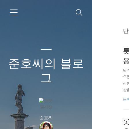
단
롯
준호씨의 블로
용
단기
그
으면
상환
상환
음
돈
다고
차가
준호씨
롯