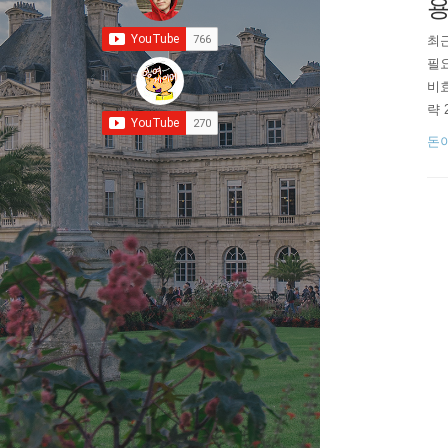
용
최근
필요
비효
략 
가
돈
이트
롯데