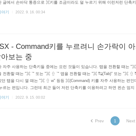
난 글에서 손바닥 통증으로 ⌘키를 조금이라도 덜 누르기 위해 이런저런 단축
이야기
2022. 9. 16. 00:34
SX - Command키를 누르려니 손가락이 
아보는 중
 자주 사용하는 단축키들 중에는 요런 것들이 있습니다. 탭을 전환할 때는 "⌘ ⇧ 
 전환할 때는 "⌘ `" 또는 "⌘ ⇧ `" 앱을 전환할 때는 "⌘ ↹(Tab)" 또는 "⌘ ⇧ 
던 탭을 다시 열 때는 "⌘ ⇧ w" 등등 ⌘(Command) 키를 자주 사용하는 편
누르는 편입니다. 그런데 최근 들어 저런 단축키를 이용하려고 하면 왼손 엄지
느낌이 들었습니다. 최근 야근을 많이 한 것, 작년에 왼쪽 손목 부상 등 여러
이야기
2022. 9. 15. 00:02
선 방안이 필요했습니다. 그래서 오른손으로 ⌘를 눌러보기도 했는데 습관적으
 되더군요. 그래서 그냥 왼손 키..
Prev
1
Next