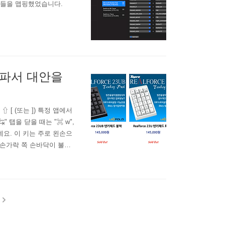
키들을 맵핑했었습니다.
아파서 대안을
[ (또는 ]) 특정 앱에서
↹" 탭을 닫을 때는 "⌘ w",
인데요. 이 키는 주로 왼손으
 손가락 쪽 손바닥이 불편
 요인이 있었겠지만 아무튼
로 왼손 엄지손가락을 사용