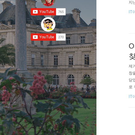
지
IT
O
찾
제가
창을
닫았
로 
한 
IT
개
하게