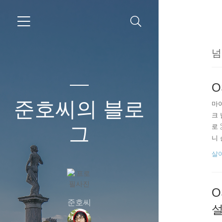
넘
O
준호씨의 블로
마
크 
그
로 
니 
다.
살
깁니
품을
O
준호씨