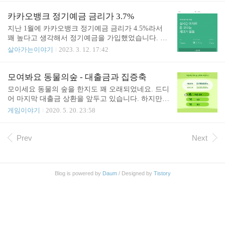
부터 1년 이내에 2.9% 우대금리가 적용되..
금리를 지급한다는 부분입니다. 카카오뱅크 세이프
박스 2%, 케이뱅크 플러스박스 2.3% 같은 파킹통장
카카오뱅크 정기예금 금리가 3.7%
들보다 금리가 높기 때문에 파킹통장에 넣을 돈 중 3
지난 1월에 카카오뱅크 정기예금 금리가 4.5%라서
00만 원은 케이뱅크 생활통장에 넣어두면 꽤 괜찮은
꽤 높다고 생각해서 정기예금을 가입했었습니다. 2
조건입니다. 기타 혜택으로 쿠팡이나 네이버멤버십
월에는 4%로 조금 아쉽긴 했지만 2월에도 정기예금
살아가는이야기
2023. 3. 12. 17:42
비용 지원이 있는데 매달 1~15일에 할 수 있어서 조
을 하나 가입했습니다. 그런데 3월이 되니 3.7%로 줄
금 귀찮지만 기존에 사용하시던 분들을 잘 이용하면
었습니다. 이번달에는 정기예금에 들지 말지 좀 고민
좀 더 절약할 수 있겠습니다. 전국은행, GS25 편의점
이 생깁니다. 왜냐하면 미래에셋 네이버통장 금리가
모여봐요 동물의숲 - 대출금과 집증축
에서 ATM 입출금 수수료 무료 혜택이 있지만 이..
3.55% 이기 때문에 (다만 CMA 통장) 굳이 돈이 불편
모이세요 동물의 숲을 한지도 꽤 오래되었네요. 드디
함이 있는 정기예금에 넣는 게 좋을지 애매하기 때문
어 마지막 대출금 상환을 앞두고 있습니다. 하지만
입니다. 정기예금 금리는 현재 가장 높은 곳이 SC제
빨리 갚는다고 특별히 좋은 점이 별로 없어서 조금
게임이야기
2020. 5. 20. 23:58
일은행이 3.9%인 거 같습니다. 조건이 붙겠지만 최고
미루고 있습니다. 이번 글에서는 대출과 집 증축에
우대금리는 4.1%입니다. 출처: https://portal.kfb.or.kr/
대해서 정리해 봅니다. 단계 대출금 넓이 창고(수납
compare/receiving_deposit_3.php 네이버통장의 경우
공간) 기타 텐트 5,000마일 (49,800벨) 4x4 없음 너굴
Prev
Next
3.55% 이긴 하지만 1천만 원 이하..
마일리지+ 집 98,000벨 6x6 80 방 확장 198,000벨 8x8
120 위쪽 방 추가 348,000벨 6x6 240 왼쪽 방 추가 54
8,000벨 6x6 320 오른쪽 방 추가 758,000벨 6x6 400 2
Blog is powered by
Daum
/ Designed by
Tistory
층 추가 1,248,000벨 10x6 800 지하실 추가 2,498,000
벨 10x6 1600 다 갚으면 리폼 공짜 대출금을 모두 갚
으려면 총 5,000마일(또는 49,800 ..