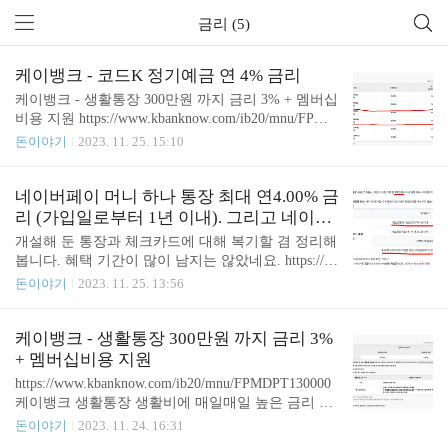
금리 (5)
케이뱅크 - 코드K 정기예금 연 4% 금리
케이뱅크 - 생활통장 300만원 까지 금리 3% + 멤버십
비용 지원 https://www.kbanknow.com/ib20/mnu/FPMD
PT130000 케이뱅크 생활통장 생활비에 매일매일 높
돈이야기
2023. 11. 25. 15:10
은 금리 www.kbanknow.com 다른 잡다한 혜택들이 몇
가지 있지만 중요한 부분은 300만 원 이하의 금액에
대해 3%의 금리를 junho85.pe.kr 지난번 케이뱅크에
네이버페이 머니 하나 통장 최대 연4.00% 금
서 생활통장을 개설하다 보니 케이뱅크 정기예금 금
리 (가입일로부터 1년 이내). 그리고 네이버
리도 4%로 괜찮다는 것을 알게 되었습니다. https://w
페이 체크카드 1.2% 적립 (연말까지)
개설해 둔 통장과 체크카드에 대해 복기할 겸 정리해
ww.kbanknow.com/ib20/mnu/FPMDPT070000 케이뱅
봅니다. 혜택 기간이 많이 남지는 않았네요. https://w
크 코드K 정기예금 가입 후 금리가 올라도 OK www.
ww.kebhana.com/cont/mall/mall08/mall0801/mall08010
돈이야기
2023. 11. 25. 13:56
kbanknow.com 4% 금리를 받기 위해서는 가입기간을
3/1486288_115188.jsp 네이버페이 머니 하나 통장 네
6개월~12개월로 설정해야 합니다. 나머지 기..
이버페이 머니 하나 통장 서비스 이용 시 우대금리를
제공하는 통장 www.kebhana.com 한시적이긴 하지만
케이뱅크 - 생활통장 300만원 까지 금리 3%
가입일(통장 개설일)로부터 1년 이내에 연 2.9% 금리
+ 멤버십비용 지원
와 2024.03.01 이내 가입한 경우 가입일로부터 1년 이
https://www.kbanknow.com/ib20/mnu/FPMDPT130000
내에 이벤트 특별금리 연 1.00% 에 기본금리 연 0.1
케이뱅크 생활통장 생활비에 매일매일 높은 금리 ww
0% 해서 최대 4.0% 금리를 받을 수 있습니다. 제 계
w.kbanknow.com 다른 잡다한 혜택들이 몇 가지 있지
돈이야기
2023. 11. 24. 16:31
좌정보를 보니 2023.01.25에 가입했었네요. 개설일로
만 중요한 부분은 300만 원 이하의 금액에 대해 3%의