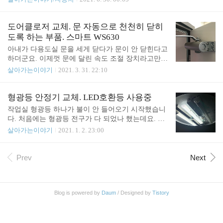
도 된다는 것입니다. 대충 구할 수 있는 쇼크 마운트
만에 주유소에 들러서 자동세차를 이용했는데요. 자
로는 MXL990 마이크를 끼울 수 없는 것이었습니다.
동세차 도중 뭔가 부서지는 소리가 들렸습니다. 확인
MXL990 마이크 전용 쇼크 마운트는 MXL90이더군
해 보니 뒤쪽 창문 닦는 부품이 부러졌더군요. 주유
도어클로저 교체. 문 자동으로 천천히 닫히
요. 인터넷에 검색해 보니 보통 6만 원대..
소 아저씨 junho85.pe.kr 부품이 도착해서 교체를 진
도록 하는 부품. 스마트 WS630
행했습니다. 기존 브러시대 제거하는데 힘이 좀 들었
아내가 다용도실 문을 세게 닫다가 문이 안 닫힌다고
지만 어렵지 않게 교체를 할 수 있었습니다. 공구는 1
하더군요. 이제껏 문에 달린 속도 조절 장치라고만
0mm 육각렌치가 필요합니다.
생각하고 이름도 몰랐던 도어클로저의 막대 부분이
살아가는이야기
2021. 3. 31. 22:10
꿈쩍도 하지 않고 있었습니다. 사진에도 보이듯이 뭔
가 기름 같은 것이 세어 나온 것이 보입니다. 자세한
원리는 모르겠지만 유압에 의해 천천히 자동으로 닫
형광등 안정기 교체. LED호환등 사용중
히도록 동작하는 원리인 거 같습니다. 기름이 세어
작업실 형광등 하나가 불이 안 들어오기 시작했습니
나오면 제대로 동작하지 않는다고 보면 됩니다. 기름
다. 처음에는 형광등 전구가 다 되었나 했는데요. LE
만 충전해서 고치는 경우도 있는 거 같긴 한데요. 저
D 등인데 벌써? 혹시나 해서 다른 방에 교체하려고
살아가는이야기
2021. 1. 2. 23:00
렇게 꿈쩍도 안 하는 상태에서는 기름을 보충한다고
구입해둔 다른 LED 등으로 교체해 보았지만 불이 켜
고쳐질지는 모르겠습니다. 보통 속도조절이 안 되는
지지는 않았습니다. 그리고 기존에 사용하던 등을 다
경우 기름을 충전하는 거 같더군요. 그리고 어떤 기
른 슬롯에 연결해 보니 불이 잘 들어왔습니다. 그렇
Prev
Next
름을 써야 될지도 잘 모르겠고 충전용 기름이 4천 원
다면 의심해 볼 수 있는 것은 바로 안정기입니다. 아
인가 한다는 글도 보이더군요. 혹시나 해서 아파트
무래도 형광등의 안정기가 수명을 다하지 않았나 싶
관리실..
더군요. 제조되고 4년 반 정도가 지났네요. 똑같은 제
Blog is powered by
Daum
/ Designed by
Tistory
품은 구할 수 없었고 같은 스펙의 제품을 찾아보았습
니다. 형광등 안정기 36W로 찾아보면 관련 제품들이
나옵니다. 제가 찾은 제품은 아래 제품입니다. 쿠팡
구매 링크: coupa.ng/bOEHeJ(이 링크를 통해 구입하