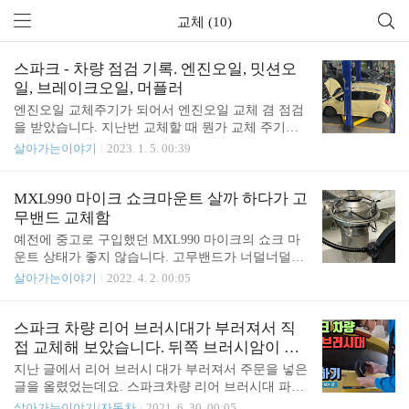
교체 (10)
스파크 - 차량 점검 기록. 엔진오일, 밋션오
일, 브레이크오일, 머플러
엔진오일 교체주기가 되어서 엔진오일 교체 겸 점검
을 받았습니다. 지난번 교체할 때 뭔가 교체 주기가
지났다고 했었는데 조금 미뤘던 건들도 있었고, 마침
살아가는이야기
2023. 1. 5. 00:39
최근 들어 갑자기 배기구 쪽 소리가 크게 나기 시작
해서 함께 점검했습니다. 엔진오일 교체주기는 휴게
실 안내판에 적혀 있기로는 다음과 같습니다. 매 5,00
MXL990 마이크 쇼크마운트 살까 하다가 고
0km라고 적혀 있기는 하지만 쉐보레 홈페이지에는 1
무밴드 교체함
년마다 라고 나와있습니다. https://www.chevrolet.co.k
예전에 중고로 구입했던 MXL990 마이크의 쇼크 마
r/parts/consumable-replacement-cycle 예전에 어디선가
운트 상태가 좋지 않습니다. 고무밴드가 너덜너덜해
1만 km마다 교체하면 된다고 적혀 있었기도 해서 1
져서 고정이 제대로 되는 느낌이 들지 않습니다. 충
살아가는이야기
2022. 4. 2. 00:05
만 km마다 교체해 주는 편입니다. 지금 주행거리가 1
격흡수도 잘 못해줄 거 같은 느낌적 느낌? 미관상으
36,824km인데요. 다음에는 145,000km 정도 되면 교
로도 좋지 않고요. 그래서 쇼크 마운트를 구입해볼까
체하면 될 거 같습니다. 엔진오..
해서 알아보았습니다. 사실 예전에 알리익스프레스
스파크 차량 리어 브러시대가 부러져서 직
에서 마이크 쇼크 마운트를 몇 개 구입했었는데 사이
접 교체해 보았습니다. 뒤쪽 브러시암이 부
즈가 맞지 않았습니다. 다행히도 다른 마이크에 사이
러지다니
지난 글에서 리어 브러시 대가 부러져서 주문을 넣은
즈가 맞아서 잘 쓰고 있긴 합니다. 직경 44mm 정도
글을 올렸었는데요. 스파크차량 리어 브러시대 파손.
되네요. 문제는 MXL990 마이크의 직경이 60mm 정
차량 후면 브러시암 주문 차가 너무 더러워져서 오랜
살아가는이야기/자동차
2021. 6. 30. 00:05