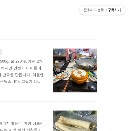
준호씨의 블로그
구독하기
기
 물 270ml, 계란 2개
가 하지만 언젠가 아이들이
서 반죽을 만듭니다. 처음엔
 구웠습니다. 그렇게 바삭
그냥 먹기엔 좀 심심해서 꿀
다만 굽기 난이도가 조금 더
 봐야지 했는데 마침 장보러
나는 미리 까서 반찬통에