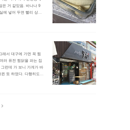
 거 같았음.​ 바나나 9
실에 넣어 두면 빨리 상할
장실에 넣어 두면 빨리 물컹
g 당 440원 이라고 적혀
그래서 대구에 가면 꼭 찜
여러 퓨전 찜닭을 파는 집
 그런데 가 보니 가게가 바
뀐 듯 하였다. 다행히도
 보기로 하였다. 특이한
주문 하였다. 이건 뭐지?
.