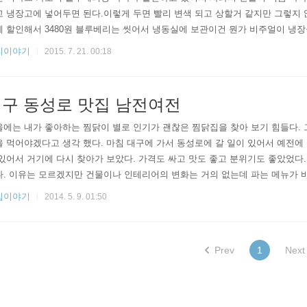
 냉장고에 넣어두면 된다.이렇게 두면 빨리 변색 되고 상할거 같지만 그렇지 않은
 할인해서 3480원 블루베리는 씻어서 냉동실에 보관이건 뭔가 비주얼이 냉장
같음. 하지만 직접 실험 해 보지는 않아서 모르겠음. 아무튼 물에 씻었으니 냉
리이야기
2015. 7. 21. 00:18
해져서 상하지 않을까 추측해 본다.블루베리는 할인해서 510g 에 3960원. 100
지만 뻥이고 계산해 보니 776원. 뭥미. ​우유도 준비900ml..
구 동성로 맛집 남전여전
에는 내가 좋아하는 찜닭이 별로 인기가 괜찮은 찜닭집을 찾아 보기 힘들다. 
 먹어야겠다고 생각 했다. 마침 대구에 가서 동성로에 갈 일이 있어서 예전에 
있어서 거기에 다시 찾아가 보았다. 가격도 싸고 맛도 좋고 분위기도 좋았었다.
. 이유는 모르겠지만 건물이나 인테리어의 변화는 거의 없는데 파는 메뉴가 바
도 팔고 있었다. 예전처럼 다양한 종류의 찜닭을 팔지는 않았지만 일단 들어가
집이야기
2014. 5. 9. 01:50
판. 신기한 건 주말인데도 런치메뉴 주문이 가능 하였다. 런치로 찜닭 세트를 
과자랑 야채? 알고 보니 쌀 과자 사이에 아이스크림이 있었다. 신기신기. 콜라.
Prev
1
Next