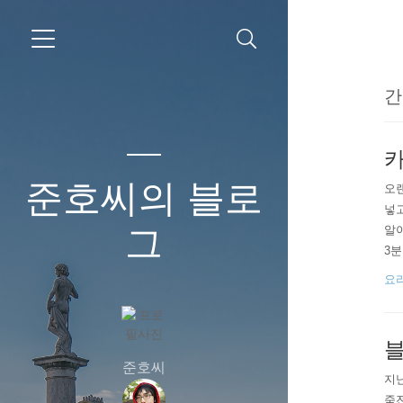
간
준호씨의 블로
오랜
넣고
그
알아
3분
해지
요
을 
올라
블
준호씨
지난
죽