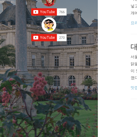
넣고
개에
거 
요
물컹
있었
대
서울
닭을
이 
꼈다
찜닭
맛
메뉴
쌀 