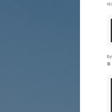
메
By
를