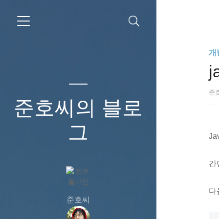
개
j
준
준호씨의 블로
그
Ja
간단
다
준호씨