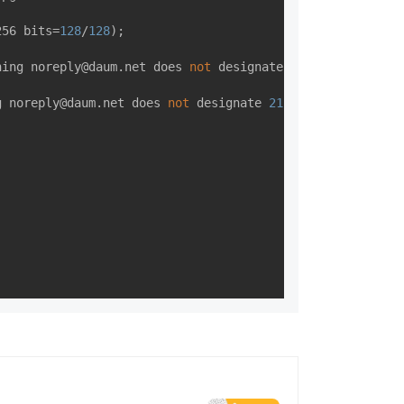
256 bits=
128
/
128
);

ning noreply@daum.net does 
not
 designate 
211.56
.96
.51
as
g noreply@daum.net does 
not
 designate 
211.56
.96
.51
as
 pe