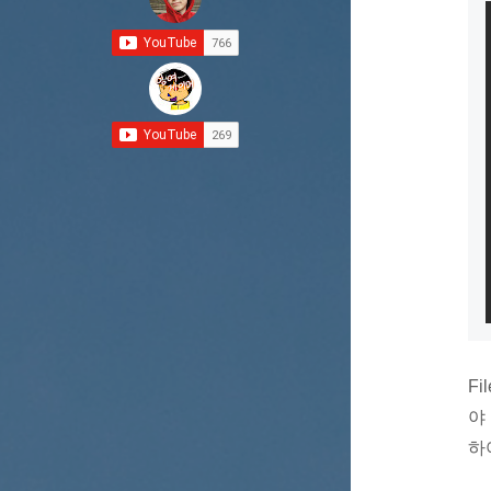
F
야 
하