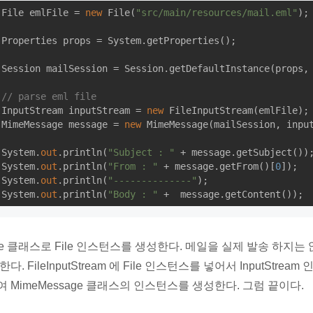
File emlFile = 
new
 File(
"src/main/resources/mail.eml"
);

Properties props = System.getProperties();

Session mailSession = Session.getDefaultInstance(props,
// parse eml file
InputStream inputStream = 
new
 FileInputStream(emlFile);

MimeMessage message = 
new
 MimeMessage(mailSession, input
System.
out
.println(
"Subject : "
 + message.getSubject());
System.
out
.println(
"From : "
 + message.getFrom()[
0
]);

System.
out
.println(
"--------------"
);

System.
out
.println(
"Body : "
ile 클래스로 File 인스턴스를 생성한다. 메일을 실제 발송 하지는 
한다. FileInputStream 에 File 인스턴스를 넣어서 InputStre
여 MimeMessage 클래스의 인스턴스를 생성한다. 그럼 끝이다.