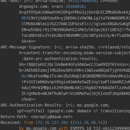
ARC-Seal: i=
1
; a=rsa-sha256; t=
1527488650
; cv=none;

        d=google.com; s=arc
-20160816
;

        b=q3fOTpdcXd0wUtHXJOPgsFRho2yjUvtQCECZMhdGUkxkAj
0E4
i9nYjXADtUyA9+yjbDO4ciVXW3NLig1taTkON6DXMCA
0
lMV8A4NleLU76Z27kNCIUFUzxEl+
2
/
3
glvncXRG8xSuKgF
         EN+w5SQnLr0jJ7N39OG8eH1IsMe5/
6
K2qvj6IriOESZ/
7
f
         ToCdODY6EvJYc6h2Bot98V6MMJj0z1NTyzk1l6/K+flaQ9m
         SU+A==

ARC-Message-Signature: i=
1
; a=rsa-sha256; c=relaxed/rel
        h=content-transfer-encoding:mime-version:subjec
         :date:arc-authentication-results;

        bh=
7
QQ02yH1C2QclUxNeK4GFuSO6GwcCJ2w09IDfkYnsGs=;
        b=JAEhOEEzmujlMG2knu90tnlMn+i5WivaANIpEfjgYAYKdD
0e7
HhzFnvHNp1Tz+W+Zb2UOq6ldCDD0EMB59tnOAAsMnz2z
         rPsSVIlmH6Dvnpt8Sgix6SmhXe5wZEinyt1wPlt6m4RZJvN
         kdujYMrW1MBpicE2HYd8eNLHXCiYAgkO74Vb6dZmTlzzHvE
         ZCrgVNv8+mRJKf9uNlwFrVzSKMoFwilKjEIxVdfiRqX8kR0
         s9vQ==

ARC-Authentication-Results: i=
1
; mx.google.com;

       spf=softfail (google.com: domain 
of
 transitionin
Return-Path: <noreply@daum.net>

Received: 
from
172.26
.117
.203
 ([
211.56
.96
.51
])

by
 mx.google.com 
with
 ESMTPS id t12-v6si2349046