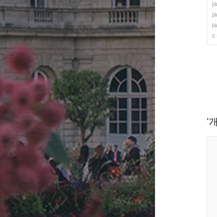
j
j
j
c 
'