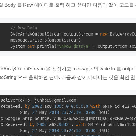
일 Body 를 Raw 데이터로 출력 하고 싶다면 다음과 같이 코드를
// Raw Data
    ByteArrayOutputStream outputStream = 
new
 ByteArrayOu
    message.writeTo(outputStream);

    System.
out
.println(
"\nRaw data\n"
teArrayOutputStream 을 생성하고 message 의 writeTo 로 out
 toString 으로 출력하면 된다. 다음과 같이 나타나는 것을 확인 할
Delivered-To: junho85@gmail.com

Received: 
by
2002
:ac8:
130
c:
0
:
0
:
0
:
0
:
0
with
 SMTP id e12-v6
        Sun, 
27
 May 
2018
23
:
24
:
10
-0700
 (PDT)

X-Google-Smtp-Source: AB8JxZoJwGcd5gIMbfk8sGFq9oRhCv+bCg
X-Received: 
by
2002
:a62:
9342
:: 
with
 SMTP id b63-v6mr123
        Sun, 
27
 May 
2018
23
:
24
:
10
-0700
 (PDT)
