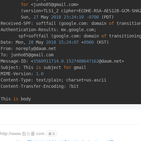
for
 <junho85@gmail.com>

        (version=TLS1_2 cipher=ECDHE-RSA-AES128-GCM-SHA
        Sun, 
27
 May 
2018
23
:
24
:
10
-0700
 (PDT)

Received-SPF: softfail (google.com: domain 
of
 transitio
Authentication-Results: mx.google.com;

       spf=softfail (google.com: domain 
of
 transitionin
Date: Mon, 
28
 May 
2018
15
:
24
:
07
 +
0900
 (KST)

From: noreply@daum.net

To: junho85@gmail.com

Message-ID: <
1560911714.0
.1527488647162
@daum.net>

Subject: This 
is
 subject 
for
 gmail

MIME-Version: 
1.0
Content-Type: text/plain; charset=us-ascii

Content-Transfer-Encoding: 
7
bit

This 
is
http://www.컴스쿨.com
광고