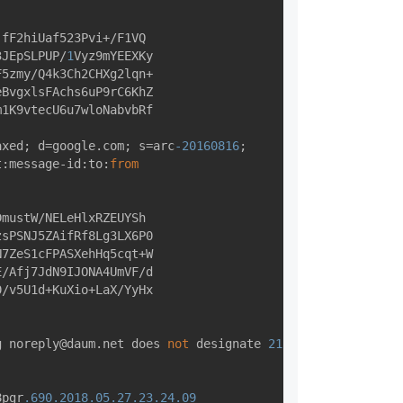
fF2hiUaf523Pvi+/F1VQ

3JEpSLPUP/
1
Vyz9mYEEXKy

5zmy/Q4k3Ch2CHXg2lqn+

eBvgxlsFAchs6uP9rC6KhZ

1K9vtecU6u7wloNabvbRf

axed; d=google.com; s=arc
-20160816
;

t:message-id:to:
from


mustW/NELeHlxRZEUYSh

sPSNJ5ZAifRf8Lg3LX6P0

7ZeS1cFPASXehHq5cqt+W

/Afj7JdN9IJONA4UmVF/d

/v5U1d+KuXio+LaX/YyHx

g noreply@daum.net does 
not
 designate 
211.56
.96
.51
as
 pe
8pgr
.690
.2018
.05
.27
.23
.24
.09