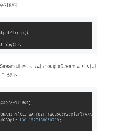
 추가한다.
tputStream();

putStream 에 쓴다.그리고 outputStream 의 데이터
 수 있다.
csp2204149qtj;

QNXh1hMfKtiFWAjrBzrrYWou5gcP2egjarlTv/Kef9

34060pfe
.130
.1527488650719
;
