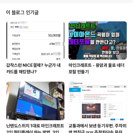
이 블로그 인기글
갑작스런 NICE결제? 누군가 내
마인크래프트 - 용암과 물로 네더
카드를 해킹했나?
포탈 만들기
닌텐도스위치 1대로 마인크래프트
교통과에서 보낸 등기우편. 주차위
2인 멀티플레이 하는 방법. 3인, 4
반 범칙금 ㅠㅠ 주정차단속 문자알