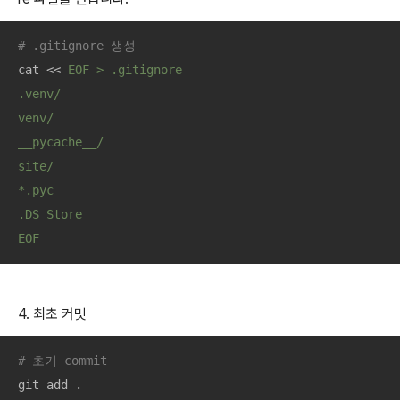
# .gitignore 생성
cat << 
EOF > .gitignore

.venv/

venv/

__pycache__/

site/

*.pyc

.DS_Store

EOF
4. 최초 커밋
# 초기 commit
git add .
