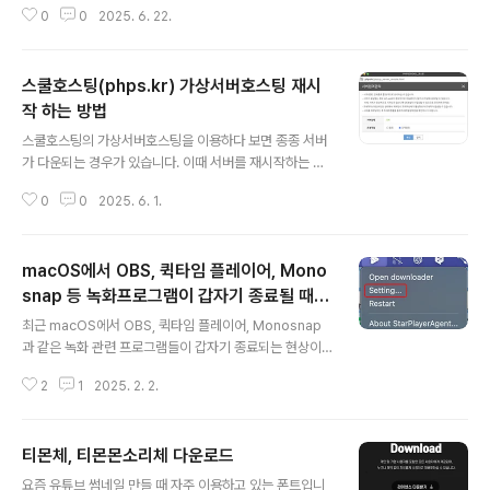
0
0
2025. 6. 22.
로의 이전 검토" data-og-description="가상서버호스
팅을 좀 옮겨 볼까? VULTR? 개인적으로 스쿨 호스팅에서
가상 서버호스팅을 받고 있습니다. 스쿨호스팅 최저가,최
스쿨호스팅(phps.kr) 가상서버호스팅 재시
대트래픽 국내최대개발자커뮤니티 phpschool.com 과
함께하는 월400원, " data-og-host="junho85.pe.k
작 하는 방법
글 내용
r" data-og-source-url="https://junho85.pe.kr/21
스쿨호스팅의 가상서버호스팅을 이용하다 보면 종종 서버
59" data-og-url="https://junho85.pe.kr/2159" d
가 다운되는 경우가 있습니다. 이때 서버를 재시작하는 방
ata-og-image="https://scrap.kakaocdn..
법을 정리합니다. 내서비스관리 > 가상서버호스팅관리로
0
0
2025. 6. 1.
이동합니다. 서비스관리 > 기본관리 > 서버원격관리 버튼
을 클릭합니다. 다음과 같은 팝업창이 나타납니다. 서버상
태가 ON 인 경우 기본적으로 요청작업은 "종료"가 선택되
macOS에서 OBS, 퀵타임 플레이어, Mono
어 있습니다. "확인" 버튼을 누르면 서버종료 작업이 진행
됩니다. 하지만 서버상태가 좋지 않은 경우 "원격관리 설정
snap 등 녹화프로그램이 갑자기 종료될 때
글 내용
을 실패하였습니다." 메시지가 나타나면서 종료에 실패하
해결 방법
최근 macOS에서 OBS, 퀵타임 플레이어, Monosnap
게 됩니다. 이럴 때는 "강제종료"기능을 이용하여 서버를
과 같은 녹화 관련 프로그램들이 갑자기 종료되는 현상이
종료합니다.종료가 완료되면 서버상태가 "OFF"로 바뀝니
발생했습니다. 문제를 조사하던 중, StarPlayerAgent라
다. 요청작업은 "시작"밖에 없습니다. "확인"버튼을 누르면
2
1
2025. 2. 2.
는 앱이 실행되고 있는 것을 발견했습니다. 이 앱은 시원스
서버를 실행하게 됩니다.
쿨LAB에서 영어 강좌 수강을 위해 설치된 플레이어로, 동
영상 녹화와 관련된 프로그램들의 실행을 차단하고 있었습
티몬체, 티몬몬소리체 다운로드
니다.StarPlayerAgent를 삭제한 후, OBS와 QuickTi
글 내용
me Player, Monosnap이 정상적으로 작동하는 것을 확
요즘 유튜브 썸네일 만들 때 자주 이용하고 있는 폰트입니