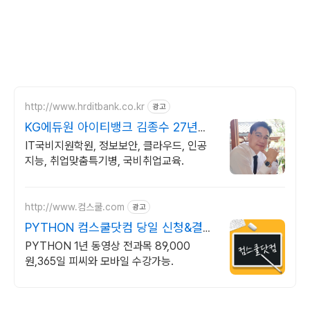
http://www.hrditbank.co.kr
광고
KG에듀원 아이티뱅크 김종수 27년경
력전문가 IT취업상담
IT국비지원학원, 정보보안, 클라우드, 인공
지능, 취업맞춤특기병, 국비취업교육.
http://www.컴스쿨.com
광고
PYTHON 컴스쿨닷컴 당일 신청&결제
시 기프티콘!
PYTHON 1년 동영상 전과목 89,000
원,365일 피씨와 모바일 수강가능.