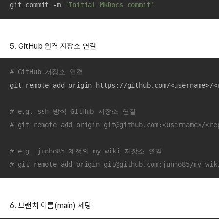
git commit -m 
"Initial MkDocs commit"
5. GitHub 원격 저장소 연결
# GitHub 저장소 연결
git remote add origin https://github.com/<username>/<r
# e.g. ssh 방식 GitHub 저장소 연결
# git remote add origin git@github.com:<username>/<r
# e.g. junho85 계정의 my-wiki 저장소 연결
# git remote add origin git@github.com:junho85/my-wik
6. 브랜치 이름(main) 세팅