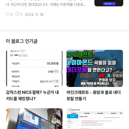
인했습니다. StarPlayerAgent 삭제 방법1. 화면 상단의
다. 최근에 만든 썸네일입니다. 아래는 티몬체를 다운로드
플레이 버튼 모양 아이콘인 StarPlayerAgent를 클릭합
할 수 있는 페이지의 내용입니다. 주소는 https://servic
니다.2. 나타나는 메뉴에서 "Settings..." 메뉴를 선택합니
2
1
2024. 11. 18.
e.tmon.co.kr/font 입니다. 여기서 좀 더 자세한 내용을
다. 3. Setting St..
확인할 수 있습니다. 누구나 제약 없이 자유롭게 수정하고
재배포할 수 있다고 하여 블로그에도 올려둡니다. 언젠가
해당 페이지의 운영이 끝나더라도 여기서 다운로드할 수
있습니다. 라이선스 티몬체 다운로드하기
이 블로그 인기글
갑작스런 NICE결제? 누군가 내
마인크래프트 - 용암과 물로 네더
카드를 해킹했나?
포탈 만들기