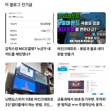
이 블로그 인기글
갑작스런 NICE결제? 누군가 내
마인크래프트 - 용암과 물로 네더
카드를 해킹했나?
포탈 만들기
닌텐도스위치 1대로 마인크래프트
교통과에서 보낸 등기우편. 주차위
2인 멀티플레이 하는 방법. 3인, 4
반 범칙금 ㅠㅠ 주정차단속 문자알
인도 가능!
림 서비스 신청