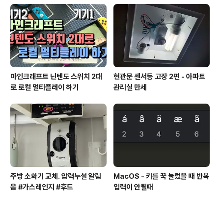
마인크래프트 닌텐도 스위치 2대
현관문 센서등 고장 2편 - 아파트
로 로컬 멀티플레이 하기
관리실 만세
주방 소화기 교체. 압력누설 알림
MacOS - 키를 꾹 눌렀을 때 반복
음 #가스레인지 #후드
입력이 안될때