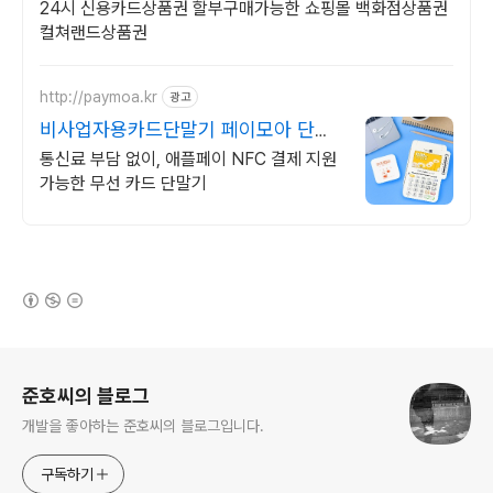
24시 신용카드상품권 할부구매가능한 쇼핑몰 백화점상품권
컬쳐랜드상품권
http://paymoa.kr
광고
비사업자용카드단말기 페이모아 단말
기 어디까지 알아봤니?
통신료 부담 없이, 애플페이 NFC 결제 지원
가능한 무선 카드 단말기
(새창열림)
로그 정보
준호씨의 블로그
개발을 좋아하는 준호씨의 블로그입니다.
구독하기