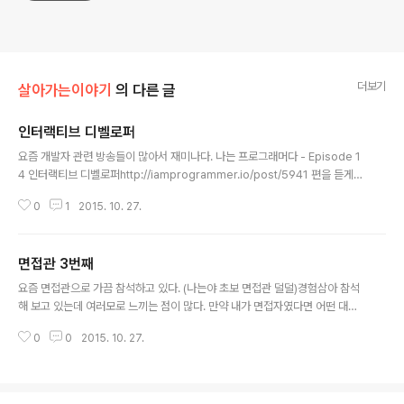
더보기
살아가는이야기
의 다른 글
인터랙티브 디벨로퍼
글 내용
요즘 개발자 관련 방송들이 많아서 재미나다. 나는 프로그래머다 - Episode 1
4 인터랙티브 디벨로퍼http://iamprogrammer.io/post/5941 편을 듣게
되었는데 고졸 PC 방 알바부터 구글러가 되기 까지의 이야기 조만간 책 사봐야
0
1
2015. 10. 27.
겠다.
면접관 3번째
글 내용
요즘 면접관으로 가끔 참석하고 있다. (나는야 초보 면접관 덜덜)경험삼아 참석
해 보고 있는데 여러모로 느끼는 점이 많다. 만약 내가 면접자였다면 어떤 대답
을 할 수 있을까. 저 사람은 어떻게 저런걸 알고 있는 걸까. 이런 부분에 더 관심
0
0
2015. 10. 27.
이 있었다면 어땠을까?많은 것을 느끼고 많은 것을 배우는 자리.